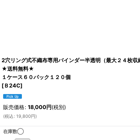
2穴リング式不織布専用バインダー半透明（最大２４枚収
★送料無料★
１ケース６０パック１２０個
[
Ｂ24C
]
販売価格
:
18,000
円
(税別)
(
税込
:
19,800
円
)
在庫数◯