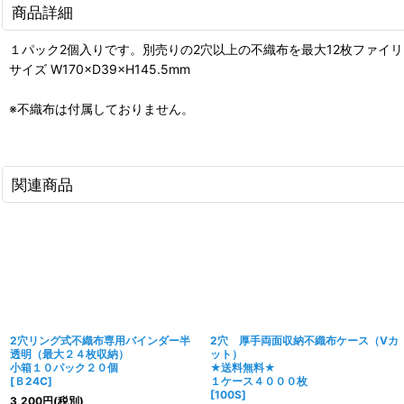
商品詳細
１パック2個入りです。別売りの2穴以上の不織布を最大12枚ファイリ
サイズ W170×D39×H145.5mm
※不織布は付属しておりません。
関連商品
2穴リング式不織布専用バインダー半
2穴 厚手両面収納不織布ケース（Vカ
透明（最大２４枚収納）
ット）
小箱１０パック２０個
★送料無料★
[
Ｂ24C
]
１ケース４０００枚
[
100S
]
3,200
円
(税別)