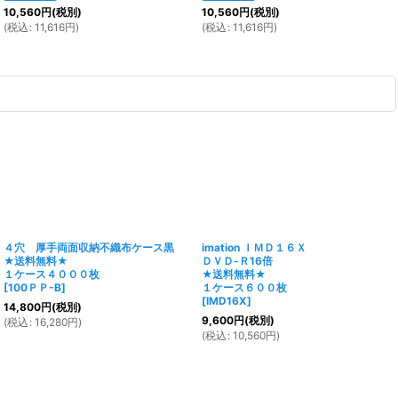
10,560
円
(税別)
10,560
円
(税別)
(
税込
:
11,616
円
)
(
税込
:
11,616
円
)
４穴 厚手両面収納不織布ケース黒
imation ＩＭＤ１６Ｘ
★送料無料★
ＤＶＤ-Ｒ16倍
１ケース４０００枚
★送料無料★
[
100ＰＰ-B
]
１ケース６００枚
[
IMD16X
]
14,800
円
(税別)
9,600
円
(税別)
(
税込
:
16,280
円
)
(
税込
:
10,560
円
)