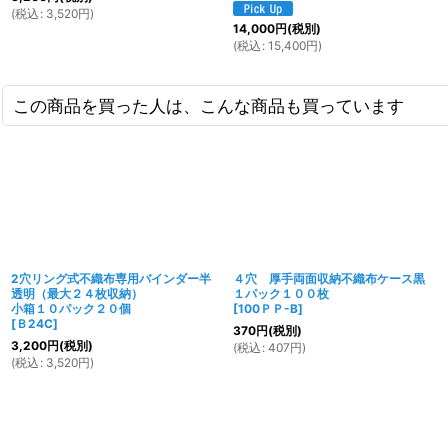
(
税込
:
3,520
円
)
14,000
円
(税別)
(
税込
:
15,400
円
)
この商品を買った人は、こんな商品も買っています
2穴リング式不織布専用バインダー半
４穴 厚手両面収納不織布ケース黒
透明（最大２４枚収納）
１パック１００枚
小箱１０パック２０個
[
100ＰＰ-B
]
[
Ｂ24C
]
370
円
(税別)
3,200
円
(税別)
(
税込
:
407
円
)
(
税込
:
3,520
円
)