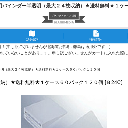
用バインダー半透明（最大２４枚収納）★送料無料★１ケ
ご利用案内
特商法表示
無料！(申し訳ございませんが北海道, 沖縄，離島は適用外です。)
れていないことがあります。申し訳ございませんがカートに入れた際に
透明（最大２４枚収納）★送料無料★１ケース６０パック１２０個
収納）★送料無料★１ケース６０パック１２０個
[
Ｂ24C
]