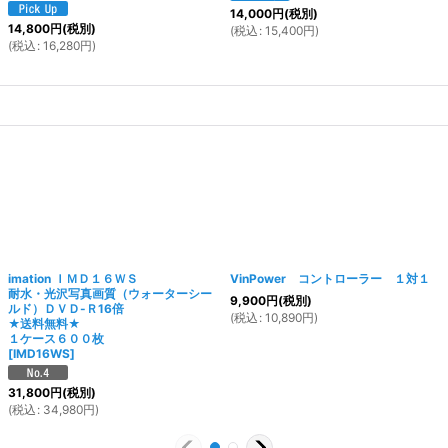
14,000
円
(税別)
14,800
円
(税別)
(
税込
:
15,400
円
)
(
税込
:
16,280
円
)
imation ＩＭＤ１６ＷＳ
VinPower コントローラー １対１
耐水・光沢写真画質（ウォーターシー
9,900
円
(税別)
ルド）ＤＶＤ-Ｒ16倍
(
税込
:
10,890
円
)
★送料無料★
１ケース６００枚
[
IMD16WS
]
31,800
円
(税別)
(
税込
:
34,980
円
)