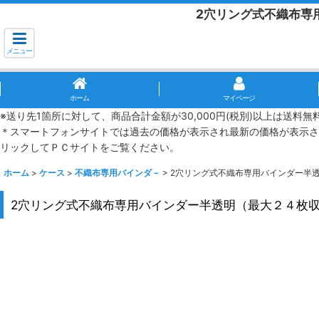
2穴リング式不織布専
メニュー
ホーム
マイページ
※送り先1箇所に対して、商品合計金額が30,000円(税別)以上は送料
＊スマートフォンサイトでは過去の価格が表示され最新の価格が表示さ
リックしてＰＣサイトをご覧ください。
ホーム
>
ケース
>
不織布専用バインダ－
>
2穴リング式不織布専用バインダー半
2穴リング式不織布専用バインダー半透明（最大２４枚