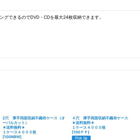
ングできるのでDVD・CDを最大24枚収納できます。
2穴 厚手両面収納不織布ケース（オ
４穴 厚手両面収納不織布ケース
ーバルカット）
★送料無料★
★送料無料★
１ケース４０００枚
１ケース４０００枚
[
100ＰＰ
]
[
100NBW
]