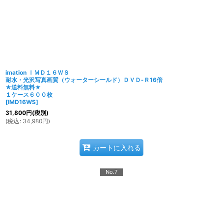
imation ＩＭＤ１６ＷＳ
耐水・光沢写真画質（ウォーターシールド）ＤＶＤ-Ｒ16倍
★送料無料★
１ケース６００枚
[
IMD16WS
]
31,800
円
(税別)
(
税込
:
34,980
円
)
カートに入れる
No.7