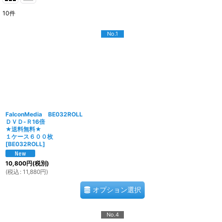
10
件
No.1
FalconMedia BE032ROLL
ＤＶＤ-Ｒ16倍
★送料無料★
１ケース６００枚
[
BE032ROLL
]
10,800
円
(税別)
(
税込
:
11,880
円
)
オプション選択
No.4