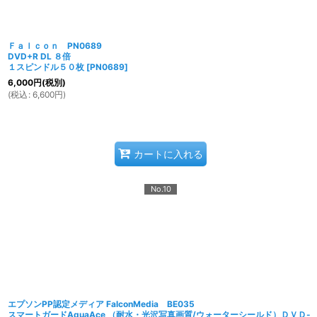
Ｆａｌｃｏｎ PN0689
DVD+R DL ８倍
１スピンドル５０枚
[
PN0689
]
6,000
円
(税別)
(
税込
:
6,600
円
)
カートに入れる
No.10
エプソンPP認定メディア FalconMedia BE035
スマートガードAquaAce （耐水・光沢写真画質/ウォーターシールド）ＤＶＤ-