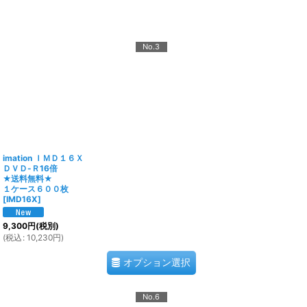
No.3
imation ＩＭＤ１６Ｘ
ＤＶＤ-Ｒ16倍
★送料無料★
１ケース６００枚
[
IMD16X
]
9,300
円
(税別)
(
税込
:
10,230
円
)
オプション選択
No.6