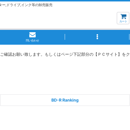
ター,ドライブ,インク等の卸売販売
カート
問い合わせ
ご確認お願い致します。もしくはページ下記部分の【ＰＣサイト】をク
BD-R Ranking