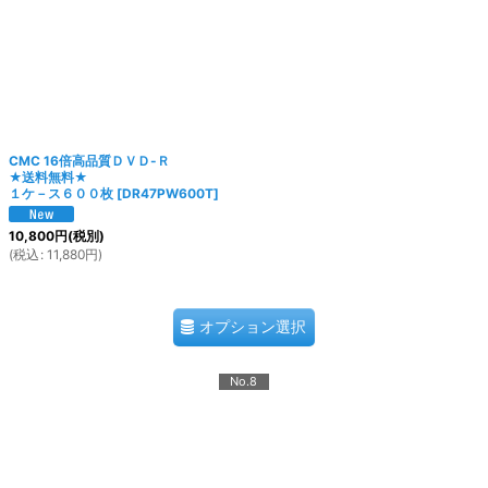
CMC 16倍高品質ＤＶＤ-Ｒ
★送料無料★
１ケ－ス６００枚
[
DR47PW600T
]
10,800
円
(税別)
(
税込
:
11,880
円
)
オプション選択
No.8