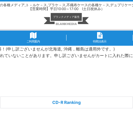
-Ｒの各種メディア,ト－ルケ－ス,プラケ－ス,不織布ケースの各種ケ－ス,デュプリケー
【営業時間】平日10:00～17:00 (土日祝休み）
ご利用案内
特商法表示
無料！(申し訳ございませんが北海道, 沖縄，離島は適用外です。)
れていないことがあります。申し訳ございませんがカートに入れた際に
CD-R Ranking