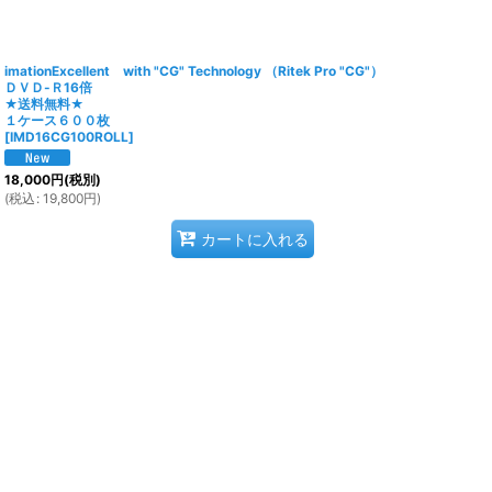
imationExcellent with "CG" Technology （Ritek Pro "CG"）
ＤＶＤ-Ｒ16倍
★送料無料★
１ケース６００枚
[
IMD16CG100ROLL
]
18,000
円
(税別)
(
税込
:
19,800
円
)
カートに入れる