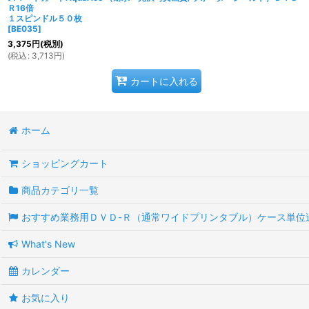
Ｒ16倍
１スピンドル５０枚
[
BE035
]
3,375
円
(税別)
(
税込
:
3,713
円
)
カートに入れる
ホーム
ショッピングカート
商品カテゴリ一覧
おすすめ業務用ＤＶＤ-Ｒ（通常ワイドプリンタブル）ケース単位
What's New
カレンダー
お気に入り