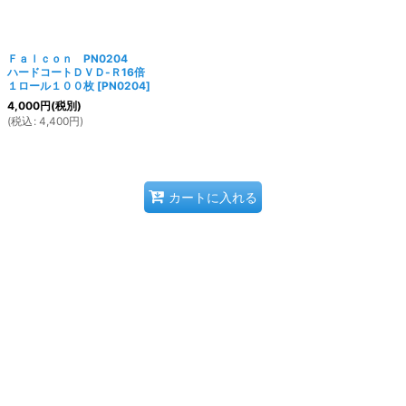
Ｆａｌｃｏｎ PN0204
ハードコートＤＶＤ-Ｒ16倍
１ロール１００枚
[
PN0204
]
4,000
円
(税別)
(
税込
:
4,400
円
)
カートに入れる