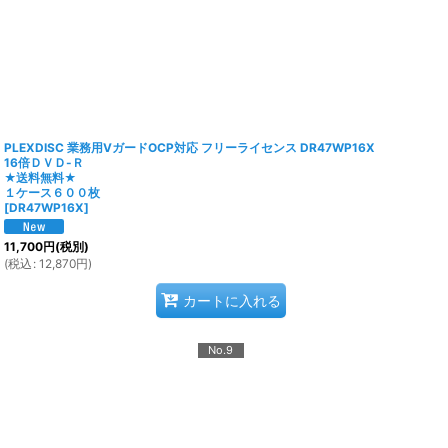
PLEXDISC 業務用VガードOCP対応 フリーライセンス DR47WP16X
16倍ＤＶＤ-Ｒ
★送料無料★
１ケース６００枚
[
DR47WP16X
]
11,700
円
(税別)
(
税込
:
12,870
円
)
カートに入れる
No.9