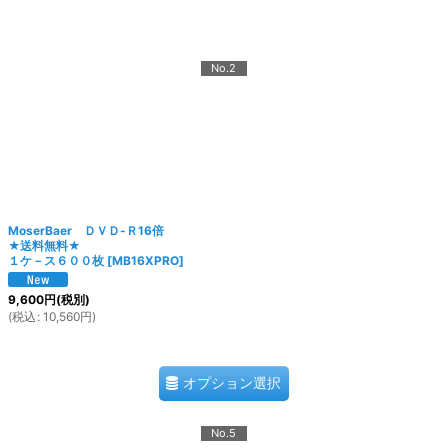
No.2
MoserBaer ＤＶＤ-Ｒ16倍
★送料無料★
１ケ－ス６００枚
[
MB16XPRO
]
9,600
円
(税別)
(
税込
:
10,560
円
)
オプション選択
No.5