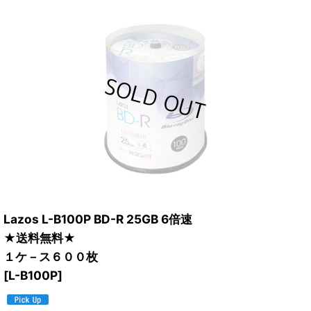
Lazos L-B100P BD-R 25GB 6倍速
★送料無料★
１ケ－ス６００枚
[
L-B100P
]