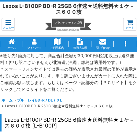
Lazos L-B100P BD-R 25GB 6倍速★送料無料★１ケ－
ス６００枚
メニュー
カート
ホーム
マイページ
ご利用案内
特商法表示
問い合わせ
※送り先1箇所に対して、商品合計金額が30,000円(税別)以上は送料無
料！(申し訳ございませんが北海道, 沖縄，離島は適用外です。)
＊スマートフォンサイトでは過去の価格が表示され最新の価格が表示さ
れていないことがあります。申し訳ございませんがカートに入れた際に
ご確認お願い致します。もしくはページ下記部分の【ＰＣサイト】をク
リックしてＰＣサイトをご覧ください。
ホーム
>
ブルーレイBD-R / DL / ＸL
>
Lazos L-B100P BD-R 25GB 6倍速★送料無料★１ケ－ス６００枚
Lazos L-B100P BD-R 25GB 6倍速★送料無料★１ケ－
ス６００枚
[
L-B100P
]