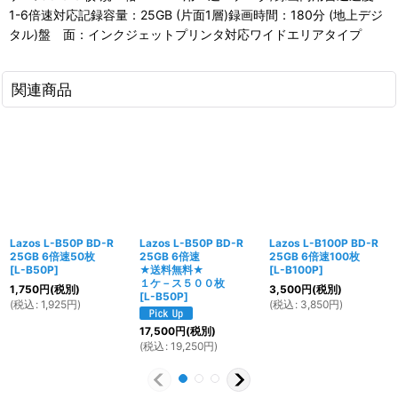
1-6倍速対応記録容量：25GB (片面1層)録画時間：180分 (地上デジ
タル)盤 面：インクジェットプリンタ対応ワイドエリアタイプ
関連商品
Lazos L-B50P BD-R
Lazos L-B50P BD-R
Lazos L-B100P BD-R
25GB 6倍速50枚
25GB 6倍速
25GB 6倍速100枚
[
L-B50P
]
★送料無料★
[
L-B100P
]
１ケ－ス５００枚
1,750
円
(税別)
3,500
円
(税別)
[
L-B50P
]
(
税込
:
1,925
円
)
(
税込
:
3,850
円
)
17,500
円
(税別)
(
税込
:
19,250
円
)