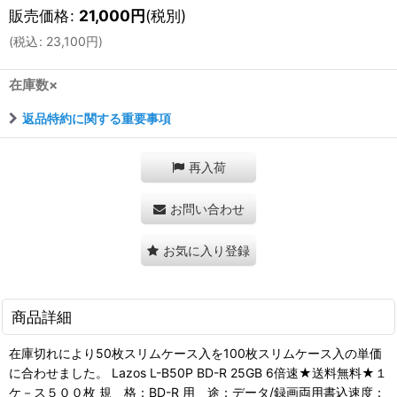
販売価格
:
21,000
円
(税別)
(
税込
:
23,100
円
)
在庫数×
返品特約に関する重要事項
再入荷
お問い合わせ
お気に入り登録
商品詳細
在庫切れにより50枚スリムケース入を100枚スリムケース入の単価
に合わせました。 Lazos L-B50P BD-R 25GB 6倍速★送料無料★１
ケ－ス５００枚 規 格：BD-R 用 途：データ/録画両用書込速度：