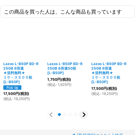
この商品を買った人は、こんな商品も買っています
Lazos L-B50P BD-R
Lazos L-B50P BD-R
Lazos L-B50P BD-R
25GB 6倍速
25GB 6倍速50枚
25GB 6倍速
★送料無料★
[
L-B50P
]
★送料無料★
１ケ－ス５００枚
１ケ－ス５００枚
1,750
円
(税別)
[
L-B50P
]
[
L-B50P
]
(
税込
:
1,925
円
)
17,500
円
(税別)
(
税込
:
19,250
円
)
17,500
円
(税別)
(
税込
:
19,250
円
)