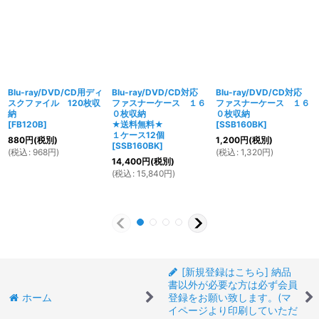
Blu-ray/DVD/CD用ディ
Blu-ray/DVD/CD対応
Blu-ray/DVD/CD対応
スクファイル 120枚収
ファスナーケース １６
ファスナーケース １６
納
０枚収納
０枚収納
[
FB120B
]
★送料無料★
[
SSB160BK
]
１ケース12個
880
円
(税別)
1,200
円
(税別)
[
SSB160BK
]
(
税込
:
968
円
)
(
税込
:
1,320
円
)
14,400
円
(税別)
(
税込
:
15,840
円
)
[新規登録はこちら] 納品
書以外が必要な方は必ず会員
ホーム
登録をお願い致します。(マ
イページより印刷していただ