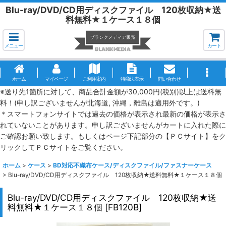
Blu-ray/DVD/CD用ディスクファイル 120枚収納★送
料無料★１ケース１８個
メニュー
カート
ホーム
マイページ
ご利用案内
特商法表示
問い合わせ
※送り先1箇所に対して、商品合計金額が30,000円(税別)以上は送料無
料！(申し訳ございませんが北海道, 沖縄，離島は適用外です。)
＊スマートフォンサイトでは過去の価格が表示され最新の価格が表示さ
れていないことがあります。申し訳ございませんがカートに入れた際に
ご確認お願い致します。もしくはページ下記部分の【ＰＣサイト】をク
リックしてＰＣサイトをご覧ください。
ホーム
>
ケース
>
BD対応不織布ケース/ディスクファイル/ファスナーケース
>
Blu-ray/DVD/CD用ディスクファイル 120枚収納★送料無料★１ケース１８個
Blu-ray/DVD/CD用ディスクファイル 120枚収納★送
料無料★１ケース１８個
[
FB120B
]