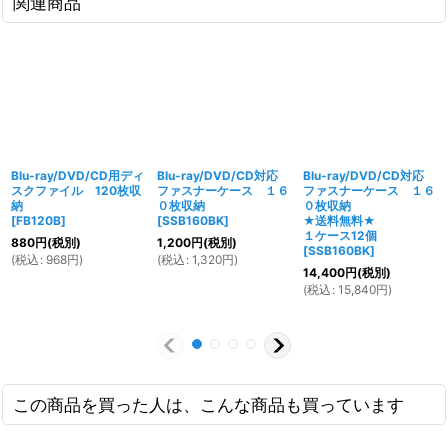
関連商品
Blu-ray/DVD/CD用ディ
Blu-ray/DVD/CD対応
Blu-ray/DVD/CD対応
スクファイル 120枚収
ファスナーケース １６
ファスナーケース １６
納
０枚収納
０枚収納
[
FB120B
]
[
SSB160BK
]
★送料無料★
１ケース12個
880
円
(税別)
1,200
円
(税別)
[
SSB160BK
]
(
税込
:
968
円
)
(
税込
:
1,320
円
)
14,400
円
(税別)
(
税込
:
15,840
円
)
この商品を買った人は、こんな商品も買っています