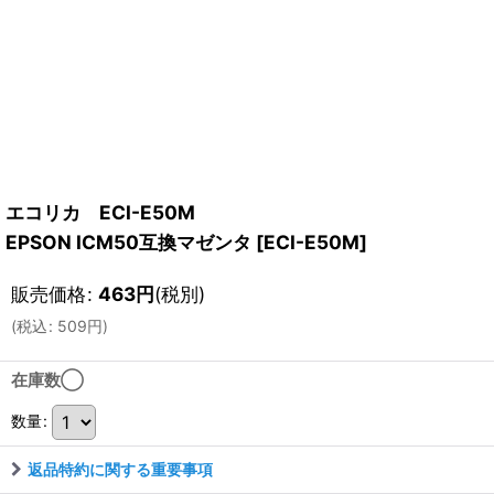
エコリカ ECI-E50M
EPSON ICM50互換マゼンタ
[
ECI-E50M
]
販売価格
:
463
円
(税別)
(
税込
:
509
円
)
在庫数◯
数量
:
返品特約に関する重要事項