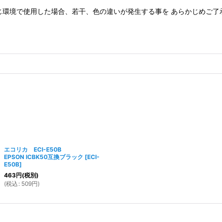
じ環境で使用した場合、若干、色の違いが発生する事を あらかじめご了
エコリカ ECI-E50B
EPSON ICBK50互換ブラック
[
ECI-
E50B
]
463
円
(税別)
(
税込
:
509
円
)