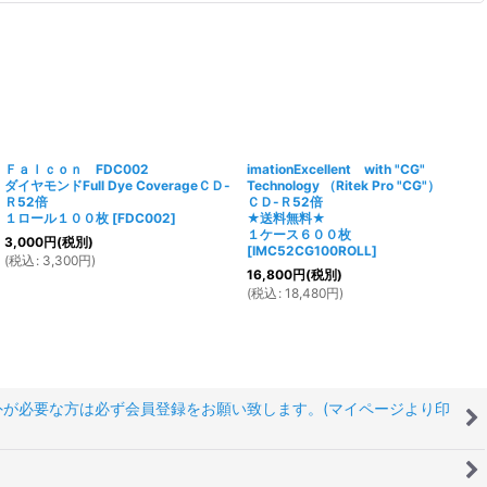
Ｆａｌｃｏｎ FDC002
imationExcellent with "CG"
ダイヤモンドFull Dye CoverageＣＤ-
Technology （Ritek Pro "CG"）
Ｒ52倍
ＣＤ-Ｒ52倍
１ロール１００枚
[
FDC002
]
★送料無料★
１ケース６００枚
3,000
円
(税別)
[
IMC52CG100ROLL
]
(
税込
:
3,300
円
)
16,800
円
(税別)
(
税込
:
18,480
円
)
以外が必要な方は必ず会員登録をお願い致します。(マイページより印