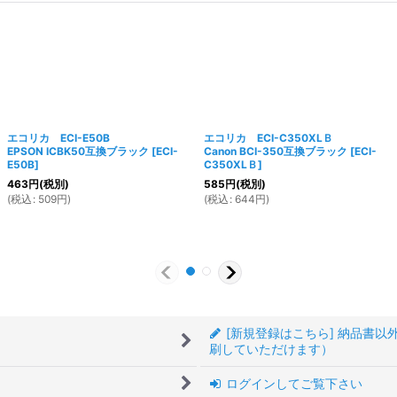
エコリカ ECI-E50B
エコリカ ECI-C350XLＢ
EPSON ICBK50互換ブラック
[
ECI-
Canon BCI-350互換ブラック
[
ECI-
E50B
]
C350XLＢ
]
463
円
(税別)
585
円
(税別)
(
税込
:
509
円
)
(
税込
:
644
円
)
[新規登録はこちら] 納品書
刷していただけます）
ログインしてご覧下さい