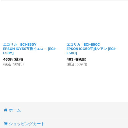
エコリカ ECI-E50Y
エコリカ ECI-E50C
EPSON ICY50互換イエロ－
[
ECI-
EPSON ICC50互換シアン
[
ECI-
E50Y
]
E50C
]
463
円
(税別)
463
円
(税別)
(
税込
:
509
円
)
(
税込
:
509
円
)
ホーム
ショッピングカート