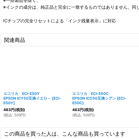
※一部製品を除く。
※インクの成分は、純正品と完全に一致するものではありません。同
ICチップの完全リセットによる「インク残量表示」に対応
関連商品
エコリカ ECI-E50Y
エコリカ ECI-E50C
EPSON ICY50互換イエロ－
[
ECI-
EPSON ICC50互換シアン
[
ECI-
E50Y
]
E50C
]
463
円
(税別)
463
円
(税別)
(
税込
:
509
円
)
(
税込
:
509
円
)
この商品を買った人は、こんな商品も買っています