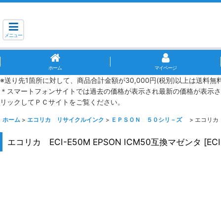
メニュー
ホーム
マイページ
※送り先1箇所に対して、商品合計金額が30,000円(税別)以上は送料
＊スマートフォンサイトでは過去の価格が表示され最新の価格が表示さ
リックしてＰＣサイトをご覧ください。
ホーム
>
エコリカ リサイクルインク
>
ＥＰＳＯＮ ５０シリ－ズ
>
エコリカ E
エコリカ ECI-E50M EPSON ICM50互換マゼンタ
[
EC