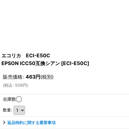
エコリカ ECI-E50C
EPSON ICC50互換シアン
[
ECI-E50C
]
販売価格
:
463
円
(税別)
(
税込
:
509
円
)
在庫数◯
数量
:
返品特約に関する重要事項