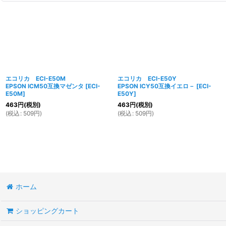
エコリカ ECI-E50M
エコリカ ECI-E50Y
EPSON ICM50互換マゼンタ
[
ECI-
EPSON ICY50互換イエロ－
[
ECI-
E50M
]
E50Y
]
463
円
(税別)
463
円
(税別)
(
税込
:
509
円
)
(
税込
:
509
円
)
ホーム
ショッピングカート