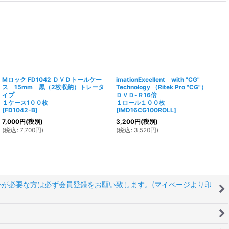
Mロック FD1042 ＤＶＤトールケー
imationExcellent with "CG"
ス 15mm 黒（2枚収納）トレータ
Technology （Ritek Pro "CG"）
イプ
ＤＶＤ-Ｒ16倍
１ケース1００枚
１ロール１００枚
[
FD1042-B
]
[
IMD16CG100ROLL
]
7,000
円
(税別)
3,200
円
(税別)
(
税込
:
7,700
円
)
(
税込
:
3,520
円
)
以外が必要な方は必ず会員登録をお願い致します。(マイページより印