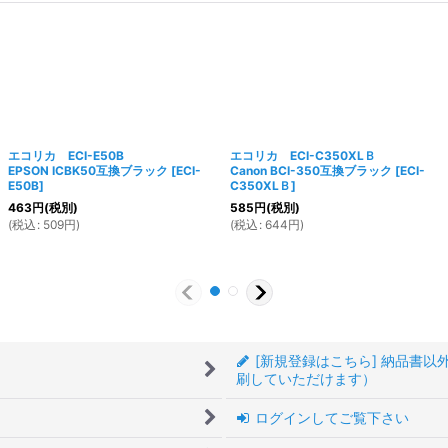
エコリカ ECI-E50B
エコリカ ECI-C350XLＢ
EPSON ICBK50互換ブラック
[
ECI-
Canon BCI-350互換ブラック
[
ECI-
E50B
]
C350XLＢ
]
463
円
(税別)
585
円
(税別)
(
税込
:
509
円
)
(
税込
:
644
円
)
[新規登録はこちら] 納品書
刷していただけます）
ログインしてご覧下さい