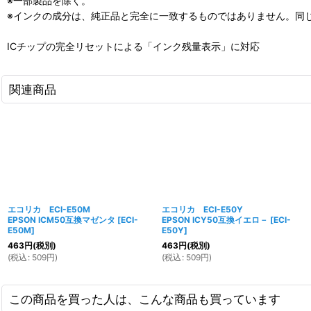
※一部製品を除く。
※インクの成分は、純正品と完全に一致するものではありません。同
ICチップの完全リセットによる「インク残量表示」に対応
関連商品
エコリカ ECI-E50M
エコリカ ECI-E50Y
EPSON ICM50互換マゼンタ
[
ECI-
EPSON ICY50互換イエロ－
[
ECI-
E50M
]
E50Y
]
463
円
(税別)
463
円
(税別)
(
税込
:
509
円
)
(
税込
:
509
円
)
この商品を買った人は、こんな商品も買っています