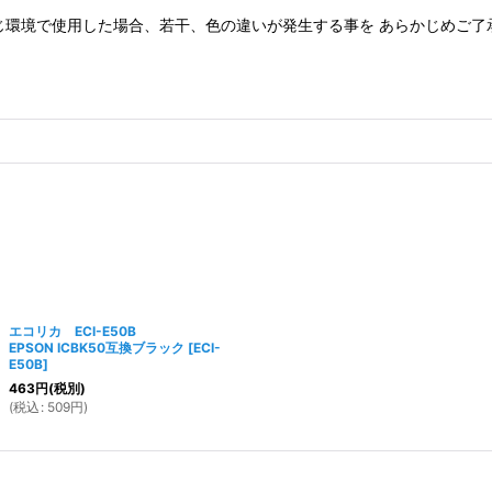
じ環境で使用した場合、若干、色の違いが発生する事を あらかじめご了
エコリカ ECI-E50B
EPSON ICBK50互換ブラック
[
ECI-
E50B
]
463
円
(税別)
(
税込
:
509
円
)