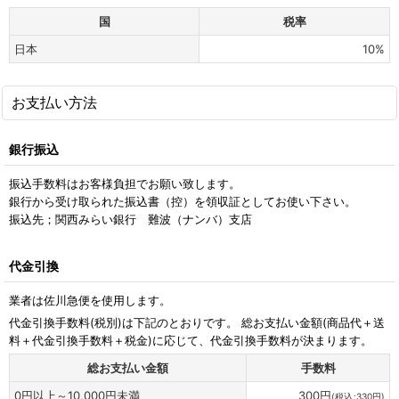
国
税率
日本
10%
お支払い方法
銀行振込
振込手数料はお客様負担でお願い致します。
銀行から受け取られた振込書（控）を領収証としてお使い下さい。
振込先；関西みらい銀行 難波（ナンバ）支店
代金引換
業者は佐川急便を使用します。
代金引換手数料
(税別)
は下記のとおりです。 総お支払い金額(商品代＋送
料＋代金引換手数料＋税金)に応じて、代金引換手数料が決まります。
総お支払い金額
手数料
0
円
以上～10,000
円
未満
300
円
(
税込
:
330
円
)