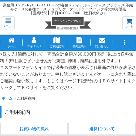
業務用ＤＶＤ-Ｒ/ＣＤ-Ｒ/ＢＤ-Ｒの各種メディア,ト－ルケ－ス,プラケ－ス,不織
布ケースの各種ケ－ス,デュプリケーター,ドライブ,インク等の卸売販売
【営業時間】平日10:00～17:00 (土日祝休み）
メニュー
カート
ホーム
マイページ
ご利用案内
特商法表示
問い合わせ
※送り先1箇所に対して、商品合計金額が30,000円(税別)以上は送料無
料！(申し訳ございませんが北海道, 沖縄，離島は適用外です。)
＊スマートフォンサイトでは過去の価格が表示され最新の価格が表示さ
れていないことがあります。申し訳ございませんがカートに入れた際に
ご確認お願い致します。もしくはページ下記部分の【ＰＣサイト】をク
リックしてＰＣサイトをご覧ください。
ホーム
>
ご利用案内
ご利用案内
お買い物の流れ
送料について