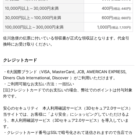
10,000
円
以上～30,000
円
未満
400
円
(
税込
:
440
円
)
30,000
円
以上～100,000
円
未満
600
円
(
税込
:
660
円
)
100,000
円
以上～300,000
円
未満
1,000
円
(
税込
:
1,100
円
)
佐川急便の伝票に付いている領収書が正式な領収証となります。代金引
換時にお受け取りください。
クレジットカード
・6大国際ブランド（VISA, MasterCard, JCB, AMERICAN EXPRESS,
Diners Club International, Discover ）がご利用いただけます。
・ご利用可能なお支払い方法：一括払い
[注]クレジットカードでのお支払いの場合、弊社でのポイントは付与対象
外です。
安心のセキュリティ 本人利用確認サービス（3Dセキュア2.0サービス）
当サイトでは、お客様に「より安全」にショッピングしていただけるよ
う、本人利用確認サービス（3Dセキュア2.0サービス）を導入していま
す。
・クレジットカード番号はSSLで暗号化されて送信されますので当店でカ