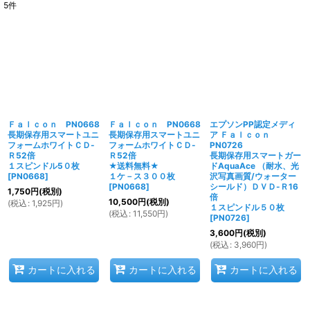
5
件
表示数
:
並び順
:
絞り込む
Ｆａｌｃｏｎ PN0668
Ｆａｌｃｏｎ PN0668
エプソンPP認定メディ
長期保存用スマートユニ
長期保存用スマートユニ
ア Ｆａｌｃｏｎ
フォームホワイトＣＤ-
フォームホワイトＣＤ-
PN0726
Ｒ52倍
Ｒ52倍
長期保存用スマートガー
１スピンドル5０枚
★送料無料★
ドAquaAce （耐水、光
[
PN0668
]
１ケ－ス３００枚
沢写真画質/ウォーター
[
PN0668
]
シールド）ＤＶＤ-Ｒ16
1,750
円
(税別)
倍
10,500
円
(税別)
(
税込
:
1,925
円
)
１スピンドル５０枚
(
税込
:
11,550
円
)
[
PN0726
]
3,600
円
(税別)
(
税込
:
3,960
円
)
カートに入れる
カートに入れる
カートに入れる