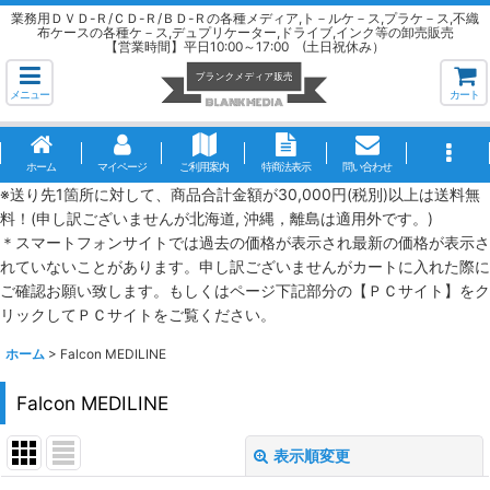
業務用ＤＶＤ-Ｒ/ＣＤ-Ｒ/ＢＤ-Ｒの各種メディア,ト－ルケ－ス,プラケ－ス,不織
布ケースの各種ケ－ス,デュプリケーター,ドライブ,インク等の卸売販売
【営業時間】平日10:00～17:00 (土日祝休み）
メニュー
カート
ホーム
マイページ
ご利用案内
特商法表示
問い合わせ
※送り先1箇所に対して、商品合計金額が30,000円(税別)以上は送料無
料！(申し訳ございませんが北海道, 沖縄，離島は適用外です。)
＊スマートフォンサイトでは過去の価格が表示され最新の価格が表示さ
れていないことがあります。申し訳ございませんがカートに入れた際に
ご確認お願い致します。もしくはページ下記部分の【ＰＣサイト】をク
リックしてＰＣサイトをご覧ください。
ホーム
>
Falcon MEDILINE
Falcon MEDILINE
表示順変更
閉じる