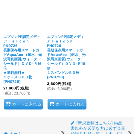
エプソンPP認定メディ
エプソンPP認定メディ
ア Ｆａｌｃｏｎ
ア Ｆａｌｃｏｎ
PN0726
PN0726
長期保存用スマートガー
長期保存用スマートガー
ドAquaAce （耐水、光
ドAquaAce （耐水、光
沢写真画質/ウォーター
沢写真画質/ウォーター
シールド）ＤＶＤ-Ｒ16
シールド）ＤＶＤ-Ｒ16
倍
倍
★送料無料★
１スピンドル５０枚
１ケ－ス３００枚
[
PN0726
]
[
PN0726
]
3,600
円
(税別)
21,600
円
(税別)
(
税込
:
3,960
円
)
(
税込
:
23,760
円
)
カートに入れる
カートに入れる
[新規登録はこちら] 納品
書以外が必要な方は必ず会員
ホーム
登録をお願い致します。(マ