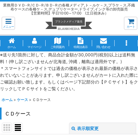
業務用ＤＶＤ-Ｒ/ＣＤ-Ｒ/ＢＤ-Ｒの各種メディア,ト－ルケ－ス,プラケ－ス,不織
布ケースの各種ケ－ス,デュプリケーター,ドライブ,インク等の卸売販売
【営業時間】平日10:00～17:00 (土日祝休み）
メニュー
カート
ホーム
マイページ
ご利用案内
特商法表示
問い合わせ
※送り先1箇所に対して、商品合計金額が30,000円(税別)以上は送料無
料！(申し訳ございませんが北海道, 沖縄，離島は適用外です。)
＊スマートフォンサイトでは過去の価格が表示され最新の価格が表示さ
れていないことがあります。申し訳ございませんがカートに入れた際に
ご確認お願い致します。もしくはページ下記部分の【ＰＣサイト】をク
リックしてＰＣサイトをご覧ください。
ホーム
>
ケース
>
ＣＤケース
ＣＤケース
表示順変更
閉じる