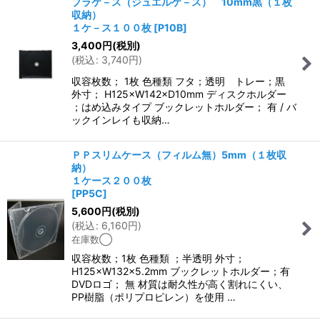
プラケ－ス（ジュエルケ－ス） 10mm黒（１枚
収納）
１ケ－ス１００枚
[
P10B
]
3,400
円
(税別)
(
税込
:
3,740
円
)
収容枚数； 1枚 色種類 フタ；透明 トレー；黒
外寸； H125×W142×D10mm ディスクホルダー
；はめ込みタイプ ブックレットホルダー； 有 / バ
ックインレイも収納…
ＰＰスリムケース（フィルム無）5mm（１枚収
納）
１ケース２００枚
[
PP5C
]
5,600
円
(税別)
(
税込
:
6,160
円
)
在庫数◯
収容枚数；1枚 色種類 ；半透明 外寸；
H125×W132×5.2mm ブックレットホルダー；有
DVDロゴ； 無 材質は耐久性が高く割れにくい、
PP樹脂（ポリプロピレン）を使用 …