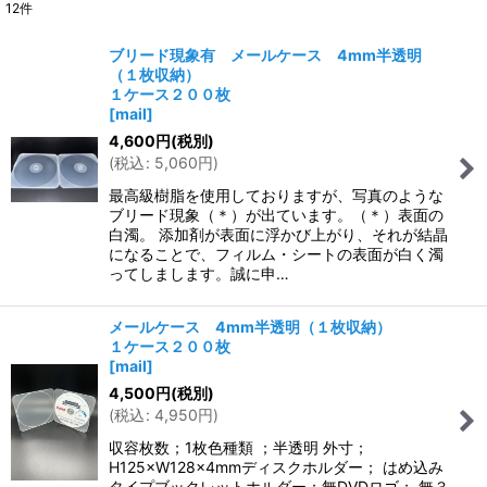
12
件
表示数
:
ブリード現象有 メールケース 4mm半透明
（１枚収納）
並び順
:
１ケース２００枚
[
mail
]
4,600
円
(税別)
絞り込む
(
税込
:
5,060
円
)
最高級樹脂を使用しておりますが、写真のような
ブリード現象（＊）が出ています。（＊）表面の
白濁。 添加剤が表面に浮かび上がり、それが結晶
になることで、フィルム・シートの表面が白く濁
ってしまします。誠に申…
メールケース 4mm半透明（１枚収納）
１ケース２００枚
[
mail
]
4,500
円
(税別)
(
税込
:
4,950
円
)
収容枚数；1枚色種類 ；半透明 外寸；
H125×W128×4mmディスクホルダー； はめ込み
タイプブックレットホルダー；無DVDロゴ； 無３