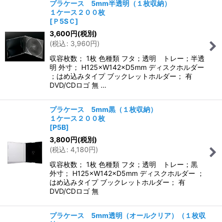
プラケース 5mm半透明（１枚収納）
１ケース２００枚
[
Ｐ5SＣ
]
3,600
円
(税別)
(
税込
:
3,960
円
)
収容枚数； 1枚 色種類 フタ；透明 トレー；半透
明 外寸； H125×W142×D5mm ディスクホルダー
；はめ込みタイプ ブックレットホルダー； 有
DVD/CDロゴ 無 …
プラケース 5mm黒（１枚収納）
１ケース２００枚
[
P5B
]
3,800
円
(税別)
(
税込
:
4,180
円
)
収容枚数； 1枚 色種類 フタ；透明 トレー；黒
外寸； H125×W142×D5mm ディスクホルダー ；
はめ込みタイプ ブックレットホルダー； 有
DVD/CDロゴ 無
プラケース 5mm透明（オールクリア）（１枚収