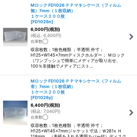
Mロック FD1026 ＰＰマキシケース（フィルム
無）7mm（１枚収納）
１ケース２００枚
[
FD1026n
]
6,000
円
(税別)
(
税込
:
6,600
円
)
在庫数◯
収容枚数；1枚色種類 ；半透明 外寸；
H125×W145×7mmディスクホルダー； Ｍロック
（ワンプッシュで簡単にメディアが取り出せ、
100％非接触でメディアにスト…
Mロック FD1026 ＰＰマキシケース（フィルム
有）7mm（１枚収納）
１ケース２００枚
[
FD1026y
]
6,400
円
(税別)
(
税込
:
7,040
円
)
在庫数◯
収容枚数；1枚色種類 ；半透明 外寸；
H125×W145×7mmジャケット寸法；Ｗ281x Ｈ
118mm （表紙を入れる透明カバー付）ディスク