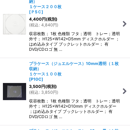
納）
１ケース２００枚
[
Ｐ5Ｃ
]
4,400
円
(税別)
(
税込
:
4,840
円
)
収容枚数； 1枚 色種類 フタ；透明 トレー；透明
外寸； H125×W142×D5mm ディスクホルダー ；
はめ込みタイプ ブックレットホルダー； 有
DVD/CDロゴ 無 …
プラケース（ジュエルケース）10mm透明（１枚
収納）
１ケース１００枚
[
P10C
]
3,500
円
(税別)
(
税込
:
3,850
円
)
収容枚数； 1枚 色種類 フタ；透明 トレー；透明
外寸； H125×W142×D10mm ディスクホルダー
；はめ込みタイプ ブックレットホルダー； 有
DVD/CDロゴ 無 …