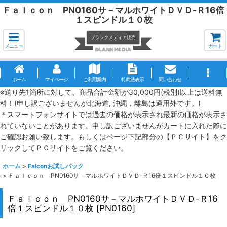
Ｆａｌｃｏｎ PN0160サ－マルホワイトＤＶＤ-Ｒ16倍
１スピンドル１０枚
メニュー
カート
ホーム
マイページ
ご利用案内
特商法表示
問い合わせ
※送り先1箇所に対して、商品合計金額が30,000円(税別)以上は送料無
料！(申し訳ございませんが北海道, 沖縄，離島は適用外です。)
＊スマートフォンサイトでは過去の価格が表示され最新の価格が表示さ
れていないことがあります。申し訳ございませんがカートに入れた際に
ご確認お願い致します。もしくはページ下記部分の【ＰＣサイト】をク
リックしてＰＣサイトをご覧ください。
ホーム
>
Falconお試しパック
>
Ｆａｌｃｏｎ PN0160サ－マルホワイトＤＶＤ-Ｒ16倍１スピンドル１０枚
Ｆａｌｃｏｎ PN0160サ－マルホワイトＤＶＤ-Ｒ16
倍１スピンドル１０枚
[
PN0160
]