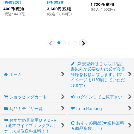
[
PN0926
]
[
PN0926
]
1,730
円
(税別)
400
円
(税別)
3,600
円
(税別)
(
税込
:
1,903
円
)
(
税込
:
440
円
)
(
税込
:
3,960
円
)
[新規登録はこちら] 納品
書以外が必要な方は必ず会員
ホーム
登録をお願い致します。(マ
イページより印刷していただ
けます）
ショッピングカート
ログインしてご覧下さい
商品カテゴリ一覧
Item Ranking
おすすめ業務用ＤＶＤ-Ｒ
おすすめ商品(★送料無料
（通常ワイドプリンタブル）
★商品多数！！）
ケース単位送料無料！！