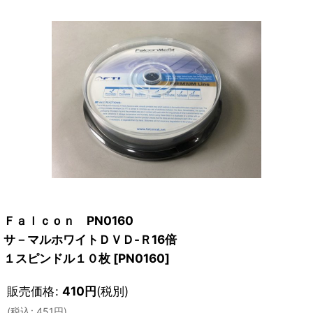
Ｆａｌｃｏｎ PN0160
サ－マルホワイトＤＶＤ-Ｒ16倍
１スピンドル１０枚
[
PN0160
]
販売価格
:
410
円
(税別)
(
税込
:
451
円
)