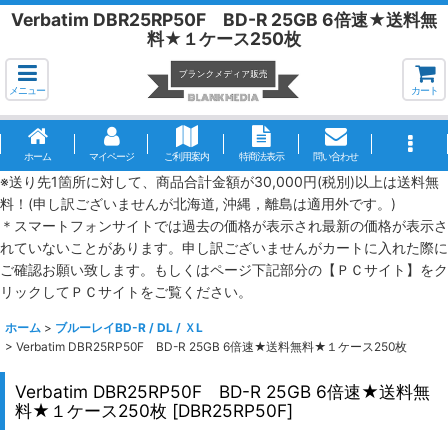
Verbatim DBR25RP50F BD-R 25GB 6倍速★送料無
料★１ケース250枚
メニュー
カート
ホーム
マイページ
ご利用案内
特商法表示
問い合わせ
※送り先1箇所に対して、商品合計金額が30,000円(税別)以上は送料無
料！(申し訳ございませんが北海道, 沖縄，離島は適用外です。)
＊スマートフォンサイトでは過去の価格が表示され最新の価格が表示さ
れていないことがあります。申し訳ございませんがカートに入れた際に
ご確認お願い致します。もしくはページ下記部分の【ＰＣサイト】をク
リックしてＰＣサイトをご覧ください。
ホーム
>
ブルーレイBD-R / DL / ＸL
>
Verbatim DBR25RP50F BD-R 25GB 6倍速★送料無料★１ケース250枚
Verbatim DBR25RP50F BD-R 25GB 6倍速★送料無
料★１ケース250枚
[
DBR25RP50F
]