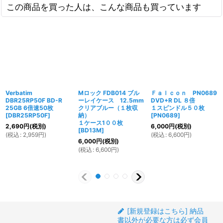
この商品を買った人は、こんな商品も買っています
Verbatim
Mロック FDB014 ブル
Ｆａｌｃｏｎ PN0689
DBR25RP50F BD-R
ーレイケース 12.5mm
DVD+R DL ８倍
25GB 6倍速50枚
クリアブルー（１枚収
１スピンドル５０枚
[
DBR25RP50F
]
納）
[
PN0689
]
１ケース1００枚
2,690
円
(税別)
6,000
円
(税別)
[
BD13M
]
(
税込
:
2,959
円
)
(
税込
:
6,600
円
)
6,000
円
(税別)
(
税込
:
6,600
円
)
[新規登録はこちら] 納品
書以外が必要な方は必ず会員