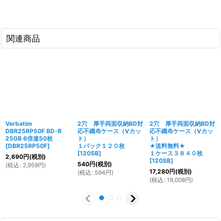
関連商品
Verbatim
2穴 厚手両面収納BD対
2穴 厚手両面収納BD対
DBR25RP50F BD-R
応不織布ケース（Vカッ
応不織布ケース（Vカッ
25GB 6倍速50枚
ト）
ト）
[
DBR25RP50F
]
１パック１２０枚
★送料無料★
[
120SB
]
１ケース３８４０枚
2,690
円
(税別)
[
120SB
]
540
円
(税別)
(
税込
:
2,959
円
)
17,280
円
(税別)
(
税込
:
594
円
)
(
税込
:
19,008
円
)