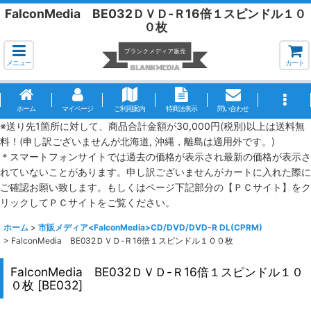
FalconMedia BE032ＤＶＤ-Ｒ16倍１スピンドル１０
０枚
メニュー
カート
ホーム
マイページ
ご利用案内
特商法表示
問い合わせ
※送り先1箇所に対して、商品合計金額が30,000円(税別)以上は送料無
料！(申し訳ございませんが北海道, 沖縄，離島は適用外です。)
＊スマートフォンサイトでは過去の価格が表示され最新の価格が表示さ
れていないことがあります。申し訳ございませんがカートに入れた際に
ご確認お願い致します。もしくはページ下記部分の【ＰＣサイト】をク
リックしてＰＣサイトをご覧ください。
ホーム
>
市販メディア<FalconMedia>CD/DVD/DVD-R DL(CPRM)
>
FalconMedia BE032ＤＶＤ-Ｒ16倍１スピンドル１００枚
FalconMedia BE032ＤＶＤ-Ｒ16倍１スピンドル１０
０枚
[
BE032
]