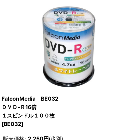
FalconMedia BE032
ＤＶＤ-Ｒ16倍
１スピンドル１００枚
[
BE032
]
販売価格
:
2,250
円
(税別)