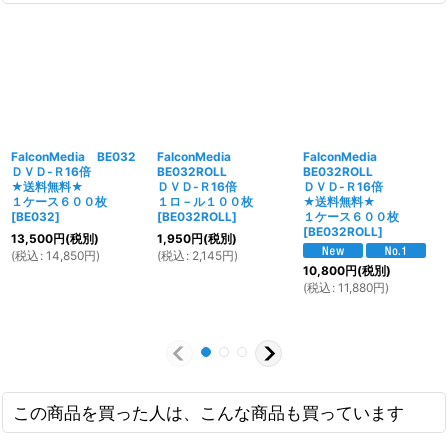
FalconMedia BE032
FalconMedia
FalconMedia
ＤＶＤ-Ｒ16倍
BE032ROLL
BE032ROLL
★送料無料★
ＤＶＤ-Ｒ16倍
ＤＶＤ-Ｒ16倍
１ケース６００枚
１ロ－ル１００枚
★送料無料★
[
BE032
]
[
BE032ROLL
]
１ケース６００枚
[
BE032ROLL
]
13,500
円
(税別)
1,950
円
(税別)
(
税込
:
14,850
円
)
(
税込
:
2,145
円
)
10,800
円
(税別)
(
税込
:
11,880
円
)
この商品を買った人は、こんな商品も買っています