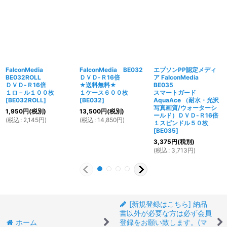
FalconMedia
FalconMedia BE032
エプソンPP認定メディ
BE032ROLL
ＤＶＤ-Ｒ16倍
ア FalconMedia
ＤＶＤ-Ｒ16倍
★送料無料★
BE035
１ロ－ル１００枚
１ケース６００枚
スマートガード
[
BE032ROLL
]
[
BE032
]
AquaAce （耐水・光沢
写真画質/ウォーターシ
1,950
円
(税別)
13,500
円
(税別)
ールド）ＤＶＤ-Ｒ16倍
(
税込
:
2,145
円
)
(
税込
:
14,850
円
)
１スピンドル５０枚
[
BE035
]
3,375
円
(税別)
(
税込
:
3,713
円
)
[新規登録はこちら] 納品
書以外が必要な方は必ず会員
ホーム
登録をお願い致します。(マ