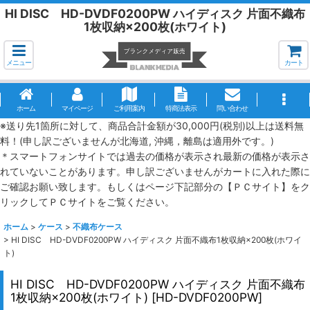
HI DISC HD-DVDF0200PW ハイディスク 片面不織布
1枚収納×200枚(ホワイト)
メニュー
カート
ホーム
マイページ
ご利用案内
特商法表示
問い合わせ
※送り先1箇所に対して、商品合計金額が30,000円(税別)以上は送料無
料！(申し訳ございませんが北海道, 沖縄，離島は適用外です。)
＊スマートフォンサイトでは過去の価格が表示され最新の価格が表示さ
れていないことがあります。申し訳ございませんがカートに入れた際に
ご確認お願い致します。もしくはページ下記部分の【ＰＣサイト】をク
リックしてＰＣサイトをご覧ください。
ホーム
>
ケース
>
不織布ケース
>
HI DISC HD-DVDF0200PW ハイディスク 片面不織布1枚収納×200枚(ホワイ
ト)
HI DISC HD-DVDF0200PW ハイディスク 片面不織布
1枚収納×200枚(ホワイト)
[
HD-DVDF0200PW
]