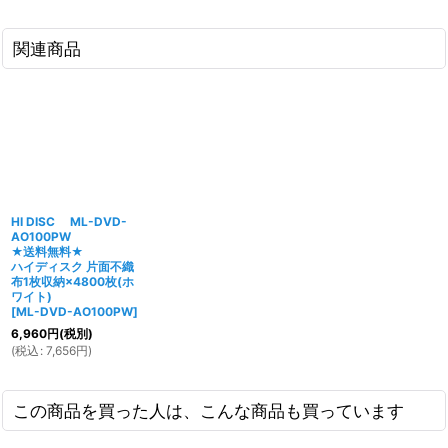
関連商品
HI DISC ML-DVD-
AO100PW
★送料無料★
ハイディスク 片面不織
布1枚収納×4800枚(ホ
ワイト)
[
ML-DVD-AO100PW
]
6,960
円
(税別)
(
税込
:
7,656
円
)
この商品を買った人は、こんな商品も買っています