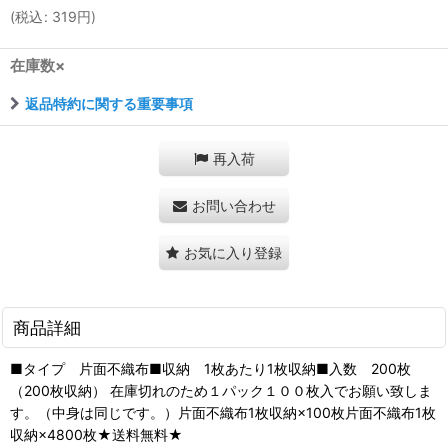
(
税込
:
319
円
)
在庫数×
返品特約に関する重要事項
再入荷
お問い合わせ
お気に入り登録
商品詳細
■タイプ 片面不織布■収納 1枚あたり1枚収納■入数 200枚
（200枚収納） 在庫切れのため１パック１００枚入でお願い致しま
す。（中身は同じです。）片面不織布1枚収納×100枚片面不織布1枚
収納×4800枚★送料無料★