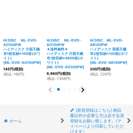
HI DISC ML-DVD-
HI DISC ML-DVD-
HI DISC ML-DVD-
AO100PW
AO100PW
AB100PW
ハイディスク 片面不織
★送料無料★
ハイディスク 両面不織
布1枚収納×100枚(ホワ
ハイディスク 片面不織
布2枚収納×100枚(ホワ
イト)
布1枚収納×4800枚(ホ
イト)
[
ML-DVD-AO100PW
]
ワイト)
[
ML-DVD-AB100PW
]
[
ML-DVD-AO100PW
]
145
円
(税別)
200
円
(税別)
6,960
円
(税別)
(
税込
:
160
円
)
(
税込
:
220
円
)
(
税込
:
7,656
円
)
[新規登録はこちら] 納品
書以外が必要な方は必ず会員
ホーム
登録をお願い致します。(マ
イページより印刷していただ
けます）