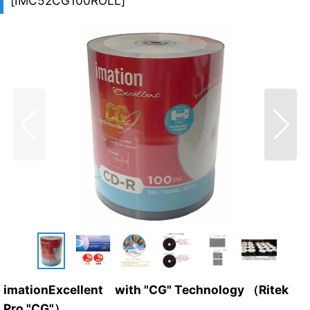
[
IMC52CG100ROLL
]
imationExcellent with "CG" Technology （Ritek
Pro "CG"）