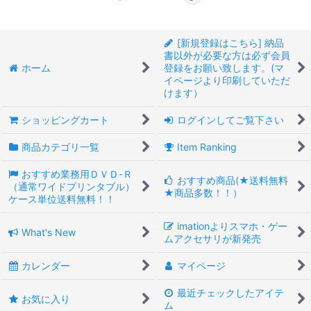
[新規登録はこちら] 納品
書以外が必要な方は必ず会員
ホーム
登録をお願い致します。(マ
イページより印刷していただ
けます）
ショッピングカート
ログインしてご覧下さい
商品カテゴリ一覧
Item Ranking
おすすめ業務用ＤＶＤ-Ｒ
おすすめ商品(★送料無料
（通常ワイドプリンタブル）
★商品多数！！）
ケース単位送料無料！！
imationよりスマホ・ゲー
What's New
ムアクセサリが新発売
カレンダー
マイページ
最近チェックしたアイテ
お気に入り
ム