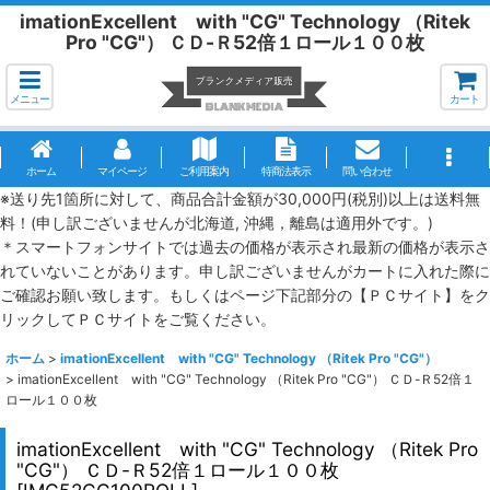
imationExcellent with "CG" Technology （Ritek
Pro "CG"） ＣＤ-Ｒ52倍１ロール１００枚
メニュー
カート
ホーム
マイページ
ご利用案内
特商法表示
問い合わせ
※送り先1箇所に対して、商品合計金額が30,000円(税別)以上は送料無
料！(申し訳ございませんが北海道, 沖縄，離島は適用外です。)
＊スマートフォンサイトでは過去の価格が表示され最新の価格が表示さ
れていないことがあります。申し訳ございませんがカートに入れた際に
ご確認お願い致します。もしくはページ下記部分の【ＰＣサイト】をク
リックしてＰＣサイトをご覧ください。
ホーム
>
imationExcellent with "CG" Technology （Ritek Pro "CG"）
>
imationExcellent with "CG" Technology （Ritek Pro "CG"） ＣＤ-Ｒ52倍１
ロール１００枚
imationExcellent with "CG" Technology （Ritek Pro
"CG"） ＣＤ-Ｒ52倍１ロール１００枚