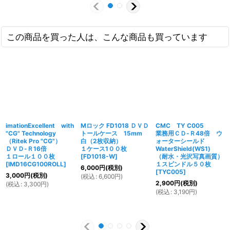
この商品を買った人は、こんな商品も買っています
imationExcellent with
Mロック FD1018 ＤＶＤ
CMC TY C005
"CG" Technology
トールケース 15mm
業務用ＣＤ-Ｒ48倍 ウ
（Ritek Pro "CG"）
白（2枚収納）
ォーターシールド
ＤＶＤ-Ｒ16倍
１ケース1００枚
WaterShield(WS1)
１ロール１００枚
[
FD1018-W
]
（耐水・光沢写真画質）
[
IMD16CG100ROLL
]
１スピンドル５０枚
6,000
円
(税別)
[
TYC005
]
3,000
円
(税別)
(
税込
:
6,600
円
)
2,900
円
(税別)
(
税込
:
3,300
円
)
(
税込
:
3,190
円
)