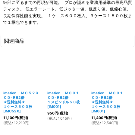
細部に至るまでの再現が可能。 プロが認める業務用基準の最高品質
ディスク。 低エラーレート、低ジッター値、低反り値、低偏心値、
長期保存性能を実現。 １ケ－ス６００枚入、３ケース１８００枚ま
で１梱包できます。
関連商品
imation ＩＭＣ５２Ｘ
imation ＩＭ００１
imation ＩＭ００１
ＣＤ-Ｒ52倍
ＣＤ-Ｒ52倍
ＣＤ-Ｒ52倍
★送料無料★
１スピンドル５０枚
★送料無料★
１ケース６００枚
[
IM001
]
１ケース６００枚
[
IMC52X
]
[
IM001
]
950
円
(税別)
11,100
円
(税別)
11,400
円
(税別)
(
税込
:
1,045
円
)
(
税込
:
12,210
円
)
(
税込
:
12,540
円
)