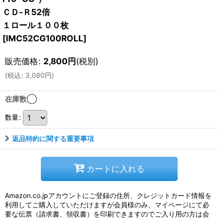
ＣＤ-Ｒ52倍
１ロール１００枚
[
IMC52CG100ROLL
]
販売価格
:
2,800
円
(税別)
(
税込
:
3,080
円
)
在庫数◯
数量
:
返品特約に関する重要事項
カートに入れる
Amazon.co.jpアカウントにご登録の住所、クレジットカード情報を
利用してご購入していただけますが会員様のみ、マイページにて必
要な伝票（請求書、領収書）を印刷できますのでご入り用の方は会