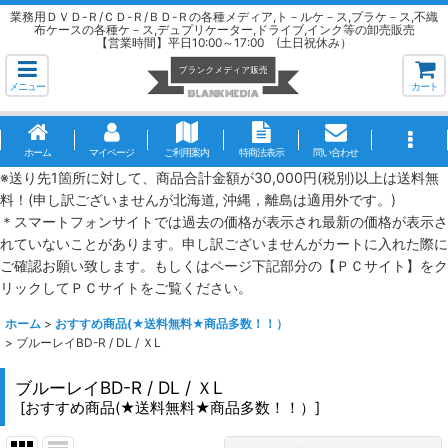
業務用ＤＶＤ-Ｒ/ＣＤ-Ｒ/ＢＤ-Ｒの各種メディア,ト－ルケ－ス,プラケ－ス,不織
布ケースの各種ケ－ス,デュプリケーター,ドライブ,インク等の卸売販売
【営業時間】平日10:00～17:00 (土日祝休み）
メニュー
カート
ホーム
マイページ
ご利用案内
特商法表示
問い合わせ
※送り先1箇所に対して、商品合計金額が30,000円(税別)以上は送料無
料！(申し訳ございませんが北海道, 沖縄，離島は適用外です。)
＊スマートフォンサイトでは過去の価格が表示され最新の価格が表示さ
れていないことがあります。申し訳ございませんがカートに入れた際に
ご確認お願い致します。もしくはページ下記部分の【ＰＣサイト】をク
リックしてＰＣサイトをご覧ください。
ホーム
>
おすすめ商品(★送料無料★商品多数！！）
>
ブルーレイBD-R / DL / ＸL
ブルーレイBD-R / DL / ＸL
[
おすすめ商品(★送料無料★商品多数！！）
]