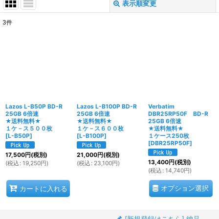
表示順変更
閉じる
3
件
表示数
:
並び順
:
絞り込む
Lazos L-B50P BD-R
Lazos L-B100P BD-R
Verbatim
25GB 6倍速
25GB 6倍速
DBR25RP50F BD-R
★送料無料★
★送料無料★
25GB 6倍速
１ケ－ス５００枚
１ケ－ス６００枚
★送料無料★
[
L-B50P
]
[
L-B100P
]
１ケース250枚
[
DBR25RP50F
]
17,500
円
(税別)
21,000
円
(税別)
13,400
円
(税別)
(
税込
:
19,250
円
)
(
税込
:
23,100
円
)
(
税込
:
14,740
円
)
オプション選択
カートに入れる
[新規登録はこちら] 納品