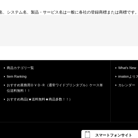
名、システム名、製品・サービス名は一般に各社の登録商標または商標です
商品カテゴリ一覧
What's New
Item Ranking
imatio
おすすめ業務用ＤＶＤ-Ｒ（通常ワイドプリンタブル）ケース単
カレンダー
位送料無料！！
おすすめ商品(★送料無料★商品多数！！）
スマートフォンサイト