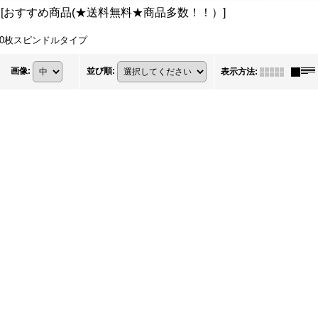
ク
[
おすすめ商品(★送料無料★商品多数！！）
]
0枚スピンドルタイプ
画像
:
並び順
:
表示方法
: