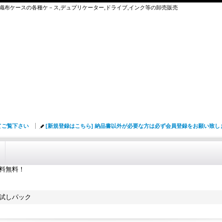
,不織布ケースの各種ケ－ス,デュプリケーター,ドライブ,インク等の卸売販売
てご覧下さい
[新規登録はこちら] 納品書以外が必要な方は必ず会員登録をお願い致
送料無料！
nお試しパック