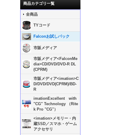
商品カテゴリ一覧
全商品
TYコード
Falconお試しパック
市販メディア
市販メディア<FalconMe
dia>CD/DVD/DVD-R DL
(CPRM)
市販メディア<imation>C
D/DVD/DVD(CPRM)/BD-
R
imationExcellent with
"CG" Technology （Rite
k Pro "CG"）
<imation>メモリー・内
蔵SSD／スマホ・ゲーム
アクセサリ