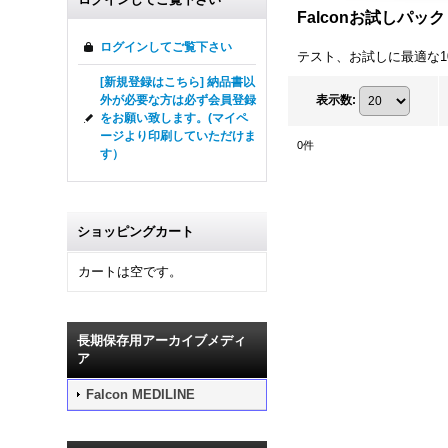
Falconお試しパッ
ログインしてご覧下さい
テスト、お試しに最適な1
[新規登録はこちら] 納品書以
外が必要な方は必ず会員登録
表示数
:
をお願い致します。(マイペ
ージより印刷していただけま
0
件
す）
ショッピングカート
カートは空です。
長期保存用アーカイブメディ
ア
Falcon MEDILINE