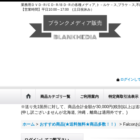
業務用ＤＶＤ-Ｒ/ＣＤ-Ｒ/ＢＤ-Ｒの各種メディア,ト－ルケ－ス,プラケ－ス
【営業時間】平日10:00～17:00 (土日祝休み）
ログインし
商品カテゴリ一覧
ご利用案内
特定商取引法表示
※送り先1箇所に対して、商品合計金額が30,000円(税別)以上は
(申し訳ございませんが北海道, 沖縄，離島は適用外です。)
ホーム
>
おすすめ商品(★送料無料★商品多数！！）
>
Falco
ログインしてご覧下さい