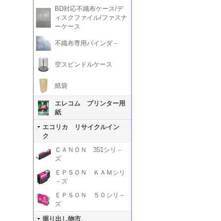
BD対応不織布ケース/デ
ィスクファイル/ファスナ
ーケース
不織布専用バインダ－
空スピンドルケース
紙袋
エレコム プリンター用
紙
エコリカ リサイクルイン
ク
ＣＡＮＯＮ 351シリ－
ズ
ＥＰＳＯＮ ＫＡＭシリ
－ズ
ＥＰＳＯＮ ５０シリ－
ズ
掘り出し物市