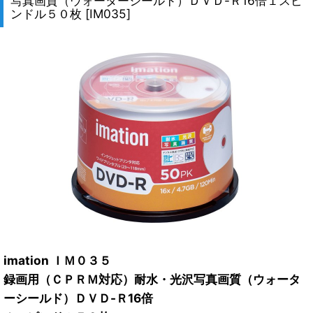
写真画質（ウォーターシールド）ＤＶＤ-Ｒ16倍１スピ
ンドル５０枚
[
IM035
]
imation ＩＭ０３５
録画用（ＣＰＲＭ対応）耐水・光沢写真画質（ウォータ
ーシールド）ＤＶＤ-Ｒ16倍