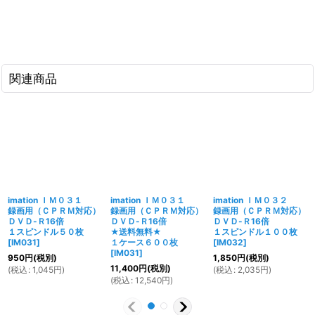
関連商品
imation ＩＭ０３１
imation ＩＭ０３１
imation ＩＭ０３２
録画用（ＣＰＲＭ対応）
録画用（ＣＰＲＭ対応）
録画用（ＣＰＲＭ対応）
ＤＶＤ-Ｒ16倍
ＤＶＤ-Ｒ16倍
ＤＶＤ-Ｒ16倍
１スピンドル５０枚
★送料無料★
１スピンドル１００枚
[
IM031
]
１ケース６００枚
[
IM032
]
[
IM031
]
950
円
(税別)
1,850
円
(税別)
11,400
円
(税別)
(
税込
:
1,045
円
)
(
税込
:
2,035
円
)
(
税込
:
12,540
円
)