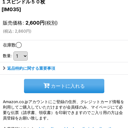
１スピンドル５０枚
[
IM035
]
販売価格
:
2,600
円
(税別)
(
税込
:
2,860
円
)
在庫数◯
数量
:
返品特約に関する重要事項
カートに入れる
Amazon.co.jpアカウントにご登録の住所、クレジットカード情報を
利用してご購入していただけますが会員様のみ、マイページにて必
要な伝票（請求書、領収書）を印刷できますのでご入り用の方は会
員登録をお願い致します。