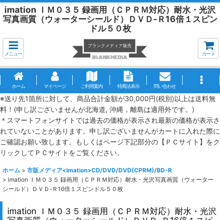
imation ＩＭ０３５ 録画用（ＣＰＲＭ対応）耐水・光沢
写真画質（ウォーターシールド）ＤＶＤ-Ｒ16倍１スピン
ドル５０枚
メニュー
カート
ホーム
マイページ
ご利用案内
特商法表示
問い合わせ
※送り先1箇所に対して、商品合計金額が30,000円(税別)以上は送料無
料！(申し訳ございませんが北海道, 沖縄，離島は適用外です。)
＊スマートフォンサイトでは過去の価格が表示され最新の価格が表示さ
れていないことがあります。申し訳ございませんがカートに入れた際に
ご確認お願い致します。もしくはページ下記部分の【ＰＣサイト】をク
リックしてＰＣサイトをご覧ください。
ホーム
>
市販メディア<imation>CD/DVD/DVD(CPRM)/BD-R
>
imation ＩＭ０３５ 録画用（ＣＰＲＭ対応）耐水・光沢写真画質（ウォーター
シールド）ＤＶＤ-Ｒ16倍１スピンドル５０枚
imation ＩＭ０３５ 録画用（ＣＰＲＭ対応）耐水・光沢