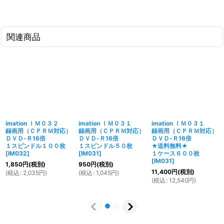
関連商品
imation ＩＭ０３２
imation ＩＭ０３１
imation ＩＭ０３１
録画用（ＣＰＲＭ対応）
録画用（ＣＰＲＭ対応）
録画用（ＣＰＲＭ対応）
ＤＶＤ-Ｒ16倍
ＤＶＤ-Ｒ16倍
ＤＶＤ-Ｒ16倍
１スピンドル１００枚
１スピンドル５０枚
★送料無料★
[
IM032
]
[
IM031
]
１ケース６００枚
[
IM031
]
1,850
円
(税別)
950
円
(税別)
11,400
円
(税別)
(
税込
:
2,035
円
)
(
税込
:
1,045
円
)
(
税込
:
12,540
円
)