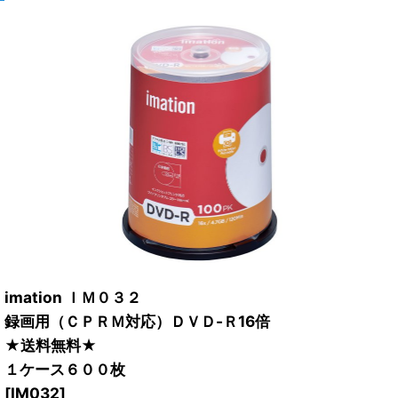
imation ＩＭ０３２
録画用（ＣＰＲＭ対応）ＤＶＤ-Ｒ16倍
★送料無料★
１ケース６００枚
[
IM032
]