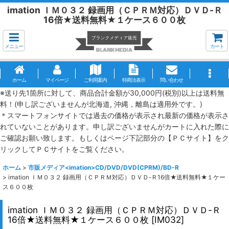
imation ＩＭ０３２ 録画用（ＣＰＲＭ対応）ＤＶＤ-Ｒ
16倍★送料無料★１ケース６００枚
メニュー
カート
ホーム
マイページ
ご利用案内
特商法表示
問い合わせ
※送り先1箇所に対して、商品合計金額が30,000円(税別)以上は送料無
料！(申し訳ございませんが北海道, 沖縄，離島は適用外です。)
＊スマートフォンサイトでは過去の価格が表示され最新の価格が表示さ
れていないことがあります。申し訳ございませんがカートに入れた際に
ご確認お願い致します。もしくはページ下記部分の【ＰＣサイト】をク
リックしてＰＣサイトをご覧ください。
ホーム
>
市販メディア<imation>CD/DVD/DVD(CPRM)/BD-R
>
imation ＩＭ０３２ 録画用（ＣＰＲＭ対応）ＤＶＤ-Ｒ16倍★送料無料★１ケー
ス６００枚
imation ＩＭ０３２ 録画用（ＣＰＲＭ対応）ＤＶＤ-Ｒ
16倍★送料無料★１ケース６００枚
[
IM032
]