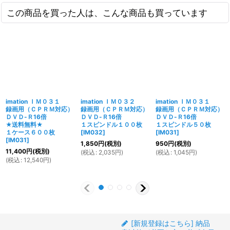
この商品を買った人は、こんな商品も買っています
imation ＩＭ０３１
imation ＩＭ０３２
imation ＩＭ０３１
録画用（ＣＰＲＭ対応）
録画用（ＣＰＲＭ対応）
録画用（ＣＰＲＭ対応）
ＤＶＤ-Ｒ16倍
ＤＶＤ-Ｒ16倍
ＤＶＤ-Ｒ16倍
★送料無料★
１スピンドル１００枚
１スピンドル５０枚
１ケース６００枚
[
IM032
]
[
IM031
]
[
IM031
]
1,850
円
(税別)
950
円
(税別)
11,400
円
(税別)
(
税込
:
2,035
円
)
(
税込
:
1,045
円
)
(
税込
:
12,540
円
)
[新規登録はこちら] 納品