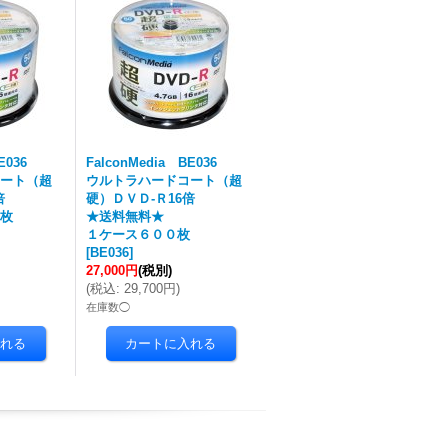
E036
FalconMedia BE036
ート（超
ウルトラハードコート（超
倍
硬）ＤＶＤ-Ｒ16倍
枚
★送料無料★
１ケース６００枚
[
BE036
]
27,000円
(税別)
(
税込
:
29,700円
)
在庫数◯