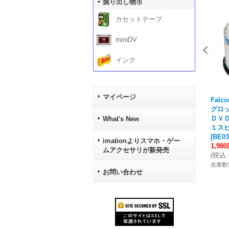
掘り出し物市
カセットテープ
miniDV
インク
マイページ
Falc
グロ
ＤＶＤ
What's New
１ス
[
BE03
imationよりスマホ・ゲー
1,98
ムアクセサリが新発売
(
税込
:
在庫数
お問い合わせ