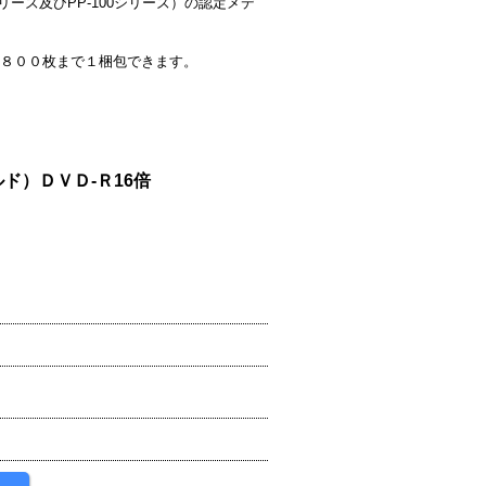
リーズ及びPP-100シリーズ）の認定メデ
８００枚まで１梱包できます。
ド）ＤＶＤ-Ｒ16倍