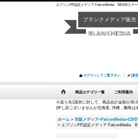
エプソンPP認定メディア FalconMedia BE03
ログインしてご覧下さい
[新
商品カテゴリ一覧
ご利用案内
※送り先1箇所に対して、商品合計金額が30,0
(申し訳ございませんが北海道, 沖縄，離島は
ホーム
>
市販メディア<FalconMedia>CD/DV
>
エプソンPP認定メディア FalconMedi