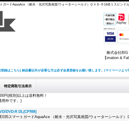
5スマートガードAquaAce （耐水・光沢写真画質/ウォーターシールド）ＤＶＤ-Ｒ16倍１スピンド
株式会社BIG O
【imation & Fa
規登録はこちら] 納品書以外が必要な方は必ず会員登録をお願い致します。(マイページよ
特定商取引法表示
00円(税別)以上は送料無料！
適用外です。)
D/DVD-R DL(CPRM)
a BE035スマートガードAquaAce （耐水・光沢写真画質/ウォーターシールド