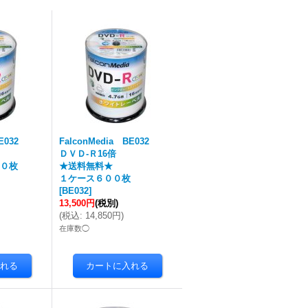
E032
FalconMedia BE032
ＤＶＤ-Ｒ16倍
０枚
★送料無料★
１ケース６００枚
[
BE032
]
13,500円
(税別)
(
税込
:
14,850円
)
在庫数◯