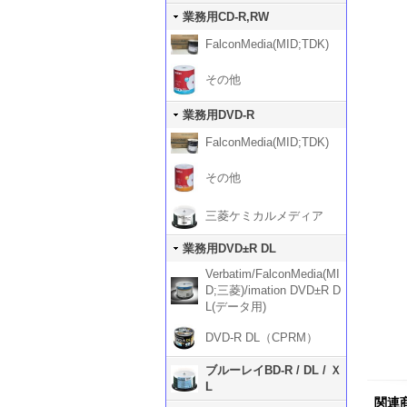
業務用CD-R,RW
FalconMedia(MID;TDK)
その他
業務用DVD-R
FalconMedia(MID;TDK)
その他
三菱ケミカルメディア
業務用DVD±R DL
Verbatim/FalconMedia(MI
D;三菱)/imation DVD±R D
L(データ用)
DVD-R DL（CPRM）
ブルーレイBD-R / DL / Ｘ
L
関連