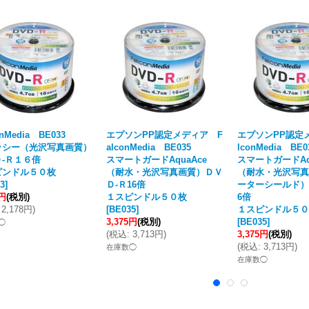
onMedia BE033
エプソンPP認定メディア F
エプソンPP認定メ
ッシー（光沢写真画質）
alconMedia BE035
lconMedia BE0
-Ｒ１６倍
スマートガードAquaAce
スマートガードAq
ピンドル５０枚
（耐水・光沢写真画質）ＤＶ
（耐水・光沢写真
3
]
Ｄ-Ｒ16倍
ーターシールド）
0円
(税別)
１スピンドル５０枚
6倍
2,178円
)
[
BE035
]
１スピンドル５０
3,375円
(税別)
[
BE035
]
◯
(
税込
:
3,713円
)
3,375円
(税別)
(
税込
:
3,713円
)
在庫数◯
在庫数◯