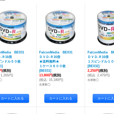
onMedia BE031
FalconMedia BE031
FalconMedia B
-Ｒ16倍
ＤＶＤ-Ｒ16倍
ＤＶＤ-Ｒ16倍
ピンドル５０枚
★送料無料★
１スピンドル１０
1
]
１ケース６００枚
[
BE032
]
0円
(税別)
[
BE031
]
2,250円
(税別)
1,265円
)
13,800円
(税別)
(
税込
:
2,475円
)
(
税込
:
15,180円
)
◯
在庫数◯
在庫数◯