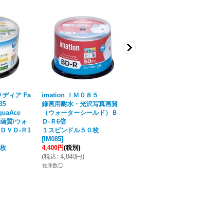
ディア Fa
imation ＩＭ０８５
FalconMedia BE033
35
録画用耐水・光沢写真画質
グロッシー（光沢写真画質）
uaAce
（ウォーターシールド）Ｂ
ＤＶＤ-Ｒ１６倍
画質/ウォ
Ｄ-Ｒ6倍
★送料無料★
ＤＶＤ-Ｒ1
１スピンドル５０枚
１ケース６００枚
[
IM085
]
[
BE033
]
枚
4,400円
(税別)
23,760円
(税別)
(
税込
:
4,840円
)
(
税込
:
26,136円
)
在庫数◯
在庫数◯