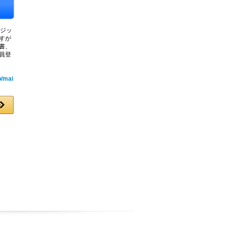
レジッ
すが
書、
員登
p/mai