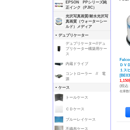
EPSON PPシリーズ純
正インク（PJIC）
光沢写真画質/耐水光沢写
真画質（ウォーターシー
ルド）メディア
デュプリケーター
デュプリケーター//デュ
プリケーター構築用ケー
ス
Falc
内蔵ドライブ
ＤＶＤ
１ス
コントローラー // 電
[
BE03
源
1,15
(
税込
:
ケース
在庫数
トールケース
ＣＤケース
ブルーレイケース
不織布ケース