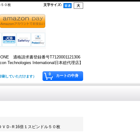
ル５０枚
文字サイズ
:
NE 適格請求書登録番号T7120001121306
lcon Technologies International日本総代理店】
0
カートの中身
り印刷していただけます）
）ＤＶＤ-Ｒ16倍１スピンドル５０枚