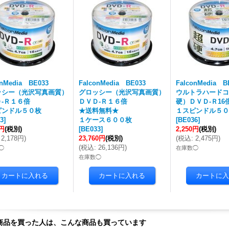
onMedia BE033
FalconMedia BE033
FalconMedia B
ッシー（光沢写真画質）
グロッシー（光沢写真画質）
ウルトラハードコ
-Ｒ１６倍
ＤＶＤ-Ｒ１６倍
硬）ＤＶＤ-Ｒ16
ピンドル５０枚
★送料無料★
１スピンドル５０
3
]
１ケース６００枚
[
BE036
]
0円
(税別)
[
BE033
]
2,250円
(税別)
2,178円
)
23,760円
(税別)
(
税込
:
2,475円
)
(
税込
:
26,136円
)
◯
在庫数◯
在庫数◯
商品を買った人は、こんな商品も買っています