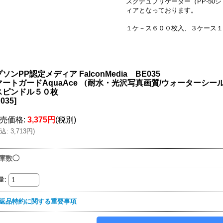
スクデュプリケーター（PP-50シ
ィアとなっております。
１ケ－ス６００枚入、３ケース１
ソンPP認定メディア FalconMedia BE035
マートガードAquaAce （耐水・光沢写真画質/ウォーターシール
スピンドル５０枚
035
]
売価格
:
3,375円
(税別)
込
:
3,713円
)
庫数◯
量
:
返品特約に関する重要事項