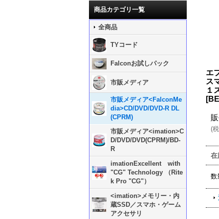
商品カテゴリ一覧
全商品
TYコード
Falconお試しパック
エプ
ス
市販メディア
１
[
BE
市販メディア<FalconMe
dia>CD/DVD/DVD-R DL
(CPRM)
販
(
税
市販メディア<imation>C
D/DVD/DVD(CPRM)/BD-
R
在
imationExcellent with
"CG" Technology （Rite
数
k Pro "CG"）
<imation>メモリー・内
蔵SSD／スマホ・ゲーム
アクセサリ