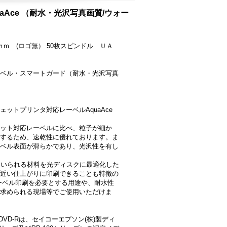
quaAce （耐水・光沢写真画質/ウォー
19ｍｍ (ロゴ無） 50枚スピンドル ＵＡ
ベル・スマートガード（耐水・光沢写真
ットプリンタ対応レーベルAquaAce
ジェット対応レーベルに比べ、粒子が細か
するため、速乾性に優れております。ま
ベル表面が滑らかであり、光沢性を有し
に用いられる材料を光ディスクに最適化した
近い仕上がりに印刷できることも特徴の
ーベル印刷を必要とする用途や、耐水性
求められる現場等でご使用いただけま
/DVD-Rは、セイコーエプソン(株)製ディ