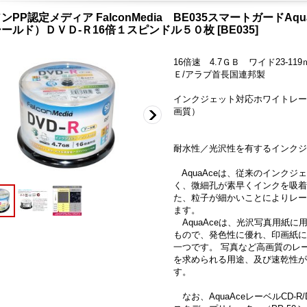
ンPP認定メディア FalconMedia BE035スマートガードA
ールド）ＤＶＤ-Ｒ16倍１スピンドル５０枚
[
BE035
]
16倍速 4.7ＧＢ ワイド23-1
Ｅ/アラブ首長国連邦製
インクジェット対応ホワイトレー
画質）
耐水性／光沢性を有するインクジェ
AquaAceは、従来のインク
く、微細孔が素早くインクを吸着
た、粒子が細かいことによりレー
ます。
AquaAceは、光沢写真用紙
もので、発色性に優れ、印画紙に
一つです。 写真など高画質のレ
を求められる用途、及び速乾性が
す。
なお、AquaAceレーベルCD-R