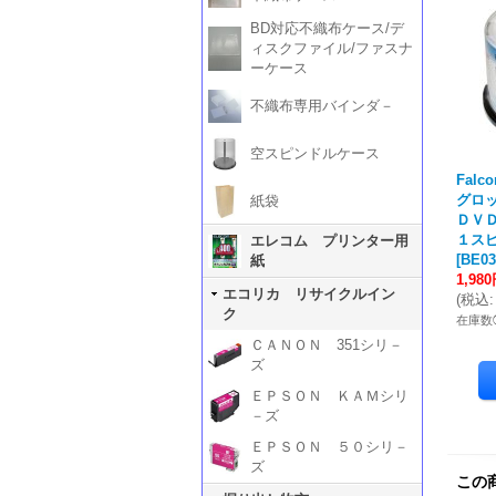
BD対応不織布ケース/デ
ィスクファイル/ファスナ
ーケース
不織布専用バインダ－
空スピンドルケース
Falc
グロ
紙袋
ＤＶＤ
１ス
エレコム プリンター用
[
BE03
紙
1,98
エコリカ リサイクルイン
(
税込
:
ク
在庫数
ＣＡＮＯＮ 351シリ－
ズ
ＥＰＳＯＮ ＫＡＭシリ
－ズ
ＥＰＳＯＮ ５０シリ－
ズ
この