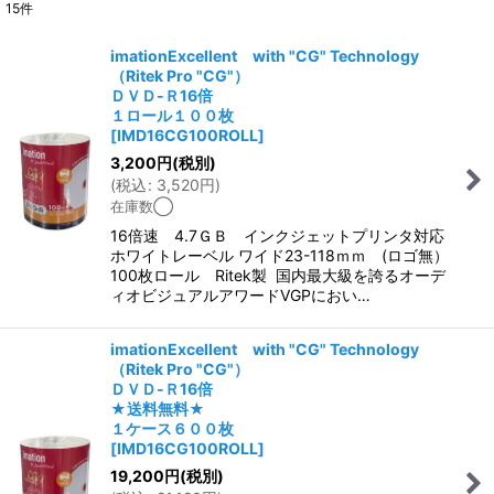
15
件
表示数
:
imationExcellent with "CG" Technology
（Ritek Pro "CG"）
並び順
:
ＤＶＤ-Ｒ16倍
１ロール１００枚
[
IMD16CG100ROLL
]
絞り込む
3,200
円
(税別)
(
税込
:
3,520
円
)
在庫数◯
16倍速 4.7ＧＢ インクジェットプリンタ対応
ホワイトレーベル ワイド23-118ｍｍ (ロゴ無）
100枚ロール Ritek製 国内最大級を誇るオーデ
ィオビジュアルアワードVGPにおい…
imationExcellent with "CG" Technology
（Ritek Pro "CG"）
ＤＶＤ-Ｒ16倍
★送料無料★
１ケース６００枚
[
IMD16CG100ROLL
]
19,200
円
(税別)