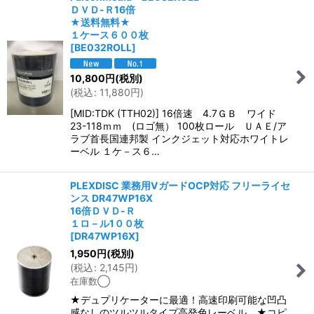
ＤＶＤ-Ｒ16倍
★送料無料★
１ケース６００枚
[
BE032ROLL
]
10,800
円
(税別)
(
税込
:
11,880
円
)
[MID:TDK (TTH02)] 16倍速 4.7ＧＢ ワイド
23-118ｍｍ (ロゴ無） 100枚ロール ＵＡＥ/ア
ラブ首長国連邦製 インクジェット対応ホワイトレ
ーベル １ケ－ス６…
PLEXDISC 業務用VガードOCP対応 フリーライセ
ンス DR47WP16X
16倍ＤＶＤ-Ｒ
１ロ－ル1００枚
[
DR47WP16X
]
1,950
円
(税別)
(
税込
:
2,145
円
)
在庫数◯
★デュプリケーターに最適！高速印刷可能な凹凸
感なしのツルツルタイプ高発色レーベル。★コピ