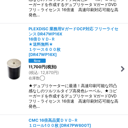
ーガードを作成するデュプリケータ VガードDVD
フリ－ライセンス 16倍速 高速印刷対応可能な高
発色…
PLEXDISC 業務用VガードOCP対応 フリーライセ
ンス DR47WP16X
16倍ＤＶＤ-Ｒ
★送料無料★
１ケース６００枚
[
DR47WP16X
]
11,700
円
(税別)
(
税込
:
12,870
円
)
在庫数◯
★デュプリケーターに最適！高速印刷可能な凹凸
感なしのツルツルタイプ高発色レーベル。★コピ
ーガードを作成するデュプリケータ VガードDVD
フリ－ライセンス 16倍速 高速印刷対応可能な高
発色…
CMC 16倍高品質ＤＶＤ-Ｒ
１ロール1００枚
[
DR47PW600T
]