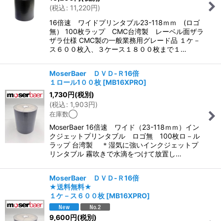
(
税込
:
11,220
円
)
16倍速 ワイドプリンタブル23-118ｍｍ (ロゴ
無） 100枚ラップ CMC台湾製 レーベル面ザラ
ザラ仕様 CMC製の一般業務用グレード品 １ケ－
ス６００枚入、３ケース１８００枚まで１…
MoserBaer ＤＶＤ-Ｒ16倍
１ロール1００枚
[
MB16XPRO
]
1,730
円
(税別)
(
税込
:
1,903
円
)
在庫数◯
MoserBaer 16倍速 ワイド（23-118ｍｍ）イン
クジェットプリンタブル ロゴ無 100枚ロ－ル
ラップ 台湾製 ＊湿気に強いインクジェットプ
リンタブル 霧吹きで水滴をつけて放置し…
MoserBaer ＤＶＤ-Ｒ16倍
★送料無料★
１ケ－ス６００枚
[
MB16XPRO
]
9,600
円
(税別)