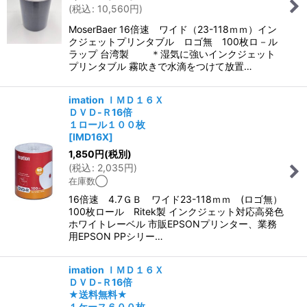
(
税込
:
10,560
円
)
MoserBaer 16倍速 ワイド（23-118ｍｍ）イン
クジェットプリンタブル ロゴ無 100枚ロ－ル
ラップ 台湾製 ＊湿気に強いインクジェット
プリンタブル 霧吹きで水滴をつけて放置…
imation ＩＭＤ１６Ｘ
ＤＶＤ-Ｒ16倍
１ロール１００枚
[
IMD16X
]
1,850
円
(税別)
(
税込
:
2,035
円
)
在庫数◯
16倍速 4.7ＧＢ ワイド23-118ｍｍ (ロゴ無）
100枚ロール Ritek製 インクジェット対応高発色
ホワイトレーベル 市販EPSONプリンター、業務
用EPSON PPシリー…
imation ＩＭＤ１６Ｘ
ＤＶＤ-Ｒ16倍
★送料無料★
１ケース６００枚