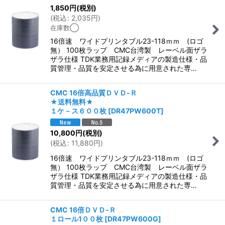
1,850
円
(税別)
(
税込
:
2,035
円
)
在庫数◯
16倍速 ワイドプリンタブル23-118ｍｍ (ロゴ
無） 100枚ラップ CMC台湾製 レーベル面ザラ
ザラ仕様 TDK業務用記録メディアの製造仕様・品
質管理・品質を安定させる為に用意された専…
CMC 16倍高品質ＤＶＤ-Ｒ
★送料無料★
１ケ－ス６００枚
[
DR47PW600T
]
10,800
円
(税別)
(
税込
:
11,880
円
)
16倍速 ワイドプリンタブル23-118ｍｍ (ロゴ
無） 100枚ラップ CMC台湾製 レーベル面ザラ
ザラ仕様 TDK業務用記録メディアの製造仕様・品
質管理・品質を安定させる為に用意された専…
CMC 16倍ＤＶＤ-Ｒ
１ロール1００枚
[
DR47PW600G
]