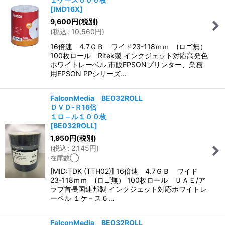
[
IMD16X
]
9,600
円
(税別)
(
税込
:
10,560
円
)
16倍速 4.7ＧＢ ワイド23-118ｍｍ (ロゴ無）
100枚ロール Ritek製 インクジェット対応高発色
ホワイトレーベル 市販EPSONプリンター、業務
用EPSON PPシリーズ…
FalconMedia BE032ROLL
ＤＶＤ-Ｒ16倍
１ロ－ル１００枚
[
BE032ROLL
]
1,950
円
(税別)
(
税込
:
2,145
円
)
在庫数◯
[MID:TDK (TTH02)] 16倍速 4.7ＧＢ ワイド
23-118ｍｍ (ロゴ無） 100枚ロール ＵＡＥ/ア
ラブ首長国連邦製 インクジェット対応ホワイトレ
ーベル １ケ－ス６…
FalconMedia BE032ROLL