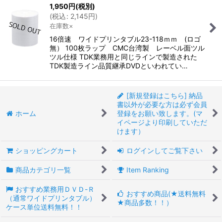
1,950
円
(税別)
(
税込
:
2,145
円
)
在庫数×
16倍速 ワイドプリンタブル23-118ｍｍ (ロゴ
無） 100枚ラップ CMC台湾製 レーベル面ツル
ツル仕様 TDK業務用と同じラインで製造された
TDK製造ライン品質継承DVDといわれてい…
[新規登録はこちら] 納品
書以外が必要な方は必ず会員
ホーム
登録をお願い致します。(マ
イページより印刷していただ
けます）
ショッピングカート
ログインしてご覧下さい
商品カテゴリ一覧
Item Ranking
おすすめ業務用ＤＶＤ-Ｒ
おすすめ商品(★送料無料
（通常ワイドプリンタブル）
★商品多数！！）
ケース単位送料無料！！