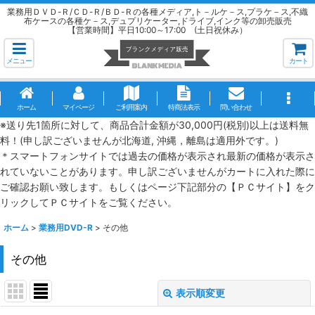
業務用ＤＶＤ-Ｒ/ＣＤ-Ｒ/ＢＤ-Ｒの各種メディア,ト－ルケ－ス,プラケ－ス,不織
布ケースの各種ケ－ス,デュプリケーター,ドライブ,インク等の卸売販売
【営業時間】平日10:00～17:00 (土日祝休み）
メニュー
カート
ホーム
マイページ
ご利用案内
特商法表示
問い合わせ
※送り先1箇所に対して、商品合計金額が30,000円(税別)以上は送料無
料！(申し訳ございませんが北海道, 沖縄，離島は適用外です。)
＊スマートフォンサイトでは過去の価格が表示され最新の価格が表示さ
れていないことがあります。申し訳ございませんがカートに入れた際に
ご確認お願い致します。もしくはページ下記部分の【ＰＣサイト】をク
リックしてＰＣサイトをご覧ください。
ホーム
>
業務用DVD-R
>
その他
その他
表示順変更
閉じる