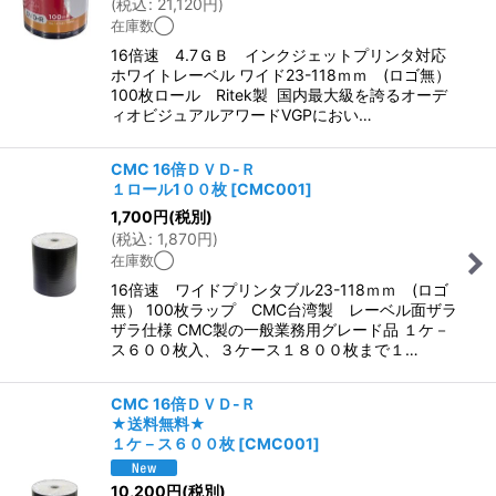
(
税込
:
21,120
円
)
在庫数◯
16倍速 4.7ＧＢ インクジェットプリンタ対応
ホワイトレーベル ワイド23-118ｍｍ (ロゴ無）
100枚ロール Ritek製 国内最大級を誇るオーデ
ィオビジュアルアワードVGPにおい…
CMC 16倍ＤＶＤ-Ｒ
１ロール1００枚
[
CMC001
]
1,700
円
(税別)
(
税込
:
1,870
円
)
在庫数◯
16倍速 ワイドプリンタブル23-118ｍｍ (ロゴ
無） 100枚ラップ CMC台湾製 レーベル面ザラ
ザラ仕様 CMC製の一般業務用グレード品 １ケ－
ス６００枚入、３ケース１８００枚まで１…
CMC 16倍ＤＶＤ-Ｒ
★送料無料★
１ケ－ス６００枚
[
CMC001
]
10,200
円
(税別)