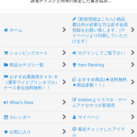
誘電ディスクと同等の安定した書き込み…
[新規登録はこちら] 納品
書以外が必要な方は必ず会員
ホーム
登録をお願い致します。(マ
イページより印刷していただ
けます）
ショッピングカート
ログインしてご覧下さい
商品カテゴリ一覧
Item Ranking
おすすめ業務用ＤＶＤ-Ｒ
おすすめ商品(★送料無料
（通常ワイドプリンタブル）
★商品多数！！）
ケース単位送料無料！！
imationよりスマホ・ゲー
What's New
ムアクセサリが新発売
カレンダー
マイページ
最近チェックしたアイテ
お気に入り
ム