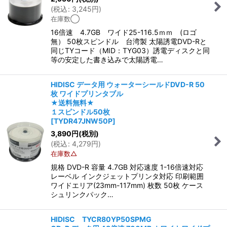
(
税込
:
3,245
円
)
在庫数◯
16倍速 4.7GB ワイド25-116.5ｍｍ (ロゴ
無） 50枚スピンドル 台湾製 太陽誘電DVD-Rと
同じTYコード（MID：TYG03）誘電ディスクと同
等の安定した書き込みで太陽誘電…
HIDISC データ用 ウォーターシールドDVD-R 50
枚 ワイドプリンタブル
★送料無料★
１スピンドル50枚
[
TYDR47JNW50P
]
3,890
円
(税別)
(
税込
:
4,279
円
)
在庫数△
規格 DVD-R 容量 4.7GB 対応速度 1-16倍速対応
レーベル インクジェットプリンタ対応 印刷範囲
ワイドエリア(23mm-117mm) 枚数 50枚 ケース
シュリンクパック…
HIDISC TYCR80YP50SPMG