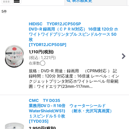
表示順変更
閉じる
5
件
表示数
:
HIDISC TYDR12JCP50SP
DVD-R 録画用（ＣＰＲＭ対応） 16倍速 120分 ホ
並び順
:
ワイトワイドプリンタブル スピンドルケース 50
枚
[
TYDR12JCP50SP
]
絞り込む
1,110
円
(税別)
(
税込
:
1,221
円
)
在庫数◯
規格：DVD-R 用途：録画用 （CPRM対応 ） 記
録時間：120分 対応速度：16倍速 レーベル：イン
クジェットプリンタ対応ホワイトレーベル 印刷範
囲：ワイドエリア(23mm-117mm…
CMC TY D035
業務用DVＤ-Ｒ16倍 ウォーターシールド
WaterShield(WS1) （耐水・光沢写真画質）
１スピンドル５０枚
[
TYD035
]
2,950
円
(税別)