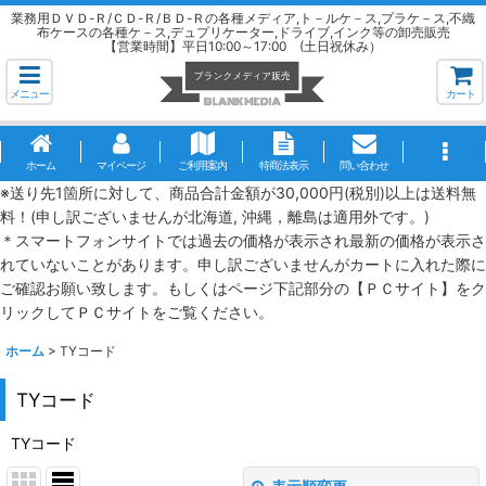
業務用ＤＶＤ-Ｒ/ＣＤ-Ｒ/ＢＤ-Ｒの各種メディア,ト－ルケ－ス,プラケ－ス,不織
布ケースの各種ケ－ス,デュプリケーター,ドライブ,インク等の卸売販売
【営業時間】平日10:00～17:00 (土日祝休み）
メニュー
カート
ホーム
マイページ
ご利用案内
特商法表示
問い合わせ
※送り先1箇所に対して、商品合計金額が30,000円(税別)以上は送料無
料！(申し訳ございませんが北海道, 沖縄，離島は適用外です。)
＊スマートフォンサイトでは過去の価格が表示され最新の価格が表示さ
れていないことがあります。申し訳ございませんがカートに入れた際に
ご確認お願い致します。もしくはページ下記部分の【ＰＣサイト】をク
リックしてＰＣサイトをご覧ください。
ホーム
>
TYコード
TYコード
TYコード