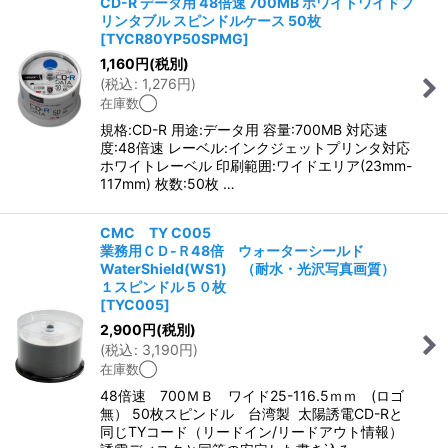
CD-R データ用 48倍速 700MB ホワイトワイドプ
リンタブル スピンドルケース 50枚
[
TYCR80YP50SPMG
]
1,160
円
(税別)
(
税込
:
1,276
円
)
在庫数◯
規格:CD-R 用途:データ用 容量:700MB 対応速
度:48倍速 レーベル:インクジェットプリンタ対応
ホワイトレーベル 印刷範囲:ワイドエリア(23mm-
117mm) 枚数:50枚 …
CMC TY C005
業務用ＣＤ-Ｒ48倍 ウォーターシールド
WaterShield(WS1) （耐水・光沢写真画質）
１スピンドル５０枚
[
TYC005
]
2,900
円
(税別)
(
税込
:
3,190
円
)
在庫数◯
48倍速 700ＭＢ ワイド25-116.5ｍｍ (ロゴ
無） 50枚スピンドル 台湾製 太陽誘電CD-Rと
同じTYコード（リードイン/リードアウト情報）