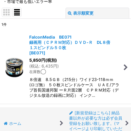
・市場で最も低いエラー率
表示順変更
閉じる
1
件
表示数
:
FalconMedia BE071
録画用（ＣＰＲＭ対応）ＤＶＤ-Ｒ DL８倍
並び順
:
１スピンドル５０枚
[
BE071
]
5,850
円
(税別)
絞り込む
(
税込
:
6,435
円
)
在庫数◯
８倍速 8.5ＧＢ（215分）ワイド23-118ｍｍ
(ロゴ無） ５０枚スピンドルケース ＵＡＥ/アラ
ブ首長国連邦製 ーＲ片面2層 ＣＰＲＭ対応（デ
ジタル放送の録画に対応） インク…
[新規登録はこちら] 納品
書以外が必要な方は必ず会員
ホーム
登録をお願い致します。(マ
イページより印刷していただ