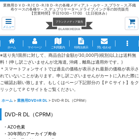
業務用ＤＶＤ-Ｒ/ＣＤ-Ｒ/ＢＤ-Ｒの各種メディア,ト－ルケ－ス,プラケ－ス,不織
布ケースの各種ケ－ス,デュプリケーター,ドライブ,インク等の卸売販売
【営業時間】平日10:00～17:00 (土日祝休み）
メニュー
カート
ホーム
マイページ
ご利用案内
特商法表示
問い合わせ
※送り先1箇所に対して、商品合計金額が30,000円(税別)以上は送料無
料！(申し訳ございませんが北海道, 沖縄，離島は適用外です。)
＊スマートフォンサイトでは過去の価格が表示され最新の価格が表示さ
れていないことがあります。申し訳ございませんがカートに入れた際に
ご確認お願い致します。もしくはページ下記部分の【ＰＣサイト】をク
リックしてＰＣサイトをご覧ください。
ホーム
>
業務用DVD±R DL
>
DVD-R DL（CPRM）
DVD-R DL（CPRM）
・AZO色素
・30年間のアーカイブ寿命