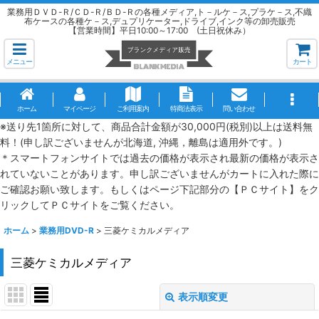
業務用ＤＶＤ-Ｒ/ＣＤ-Ｒ/ＢＤ-Ｒの各種メディア,ト－ルケ－ス,プラケ－ス,不織
布ケースの各種ケ－ス,デュプリケーター,ドライブ,インク等の卸売販売
【営業時間】平日10:00～17:00 (土日祝休み）
メニュー
カート
ホーム
マイページ
ご利用案内
特商法表示
問い合わせ
※送り先1箇所に対して、商品合計金額が30,000円(税別)以上は送料無
料！(申し訳ございませんが北海道, 沖縄，離島は適用外です。)
＊スマートフォンサイトでは過去の価格が表示され最新の価格が表示さ
れていないことがあります。申し訳ございませんがカートに入れた際に
ご確認お願い致します。もしくはページ下記部分の【ＰＣサイト】をク
リックしてＰＣサイトをご覧ください。
ホーム
>
業務用DVD-R
>
三菱ケミカルメディア
三菱ケミカルメディア
表示順変更
閉じる