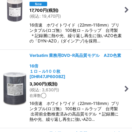
17,700
円
(税別)
(
税込
:
19,470
円
)
16倍速 ホワイトワイド（22mm-118mm）プリ
ンタブル(ロゴ無） 100枚ロ－ルラップ 台湾製
＊記録層に熱や光、繰り返し再生に強いAZO色素
の「DYN-AZO」(ダインアゾ)を採用…
Verbatim 業務用DVD-R高品質モデル AZO色素
16倍
１ロ－ル1００枚
[
DHR47JP600BZ
]
3,300
円
(税別)
(
税込
:
3,630
円
)
在庫数◯
16倍速 ホワイトワイド（22mm-118mm）プリ
ンタブル(ロゴ無） 100枚ロ－ルラップ 台湾製
出荷前全数検査済みの高品質モデル ＊記録層に
熱や光、繰り返し再生に強いAZO…