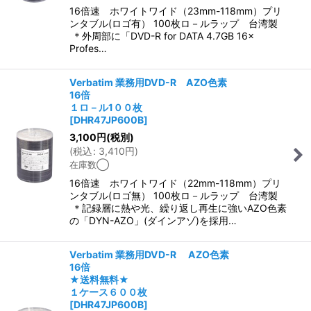
16倍速 ホワイトワイド（23mm-118mm）プリ
ンタブル(ロゴ有） 100枚ロ－ルラップ 台湾製
＊外周部に「DVD-R for DATA 4.7GB 16×
Profes…
Verbatim 業務用DVD-R AZO色素
16倍
１ロ－ル1００枚
[
DHR47JP600B
]
3,100
円
(税別)
(
税込
:
3,410
円
)
在庫数◯
16倍速 ホワイトワイド（22mm-118mm）プリ
ンタブル(ロゴ無） 100枚ロ－ルラップ 台湾製
＊記録層に熱や光、繰り返し再生に強いAZO色素
の「DYN-AZO」(ダインアゾ)を採用…
Verbatim 業務用DVD-R AZO色素
16倍
★送料無料★
１ケース６００枚
[
DHR47JP600B
]