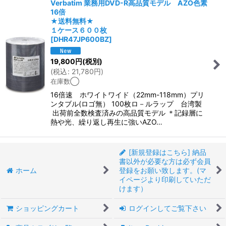
Verbatim 業務用DVD-R高品質モデル AZO色素
16倍
★送料無料★
１ケース６００枚
[
DHR47JP600BZ
]
19,800
円
(税別)
(
税込
:
21,780
円
)
在庫数◯
16倍速 ホワイトワイド（22mm-118mm）プリ
ンタブル(ロゴ無） 100枚ロ－ルラップ 台湾製
出荷前全数検査済みの高品質モデル ＊記録層に
熱や光、繰り返し再生に強いAZO…
[新規登録はこちら] 納品
書以外が必要な方は必ず会員
ホーム
登録をお願い致します。(マ
イページより印刷していただ
けます）
ショッピングカート
ログインしてご覧下さい