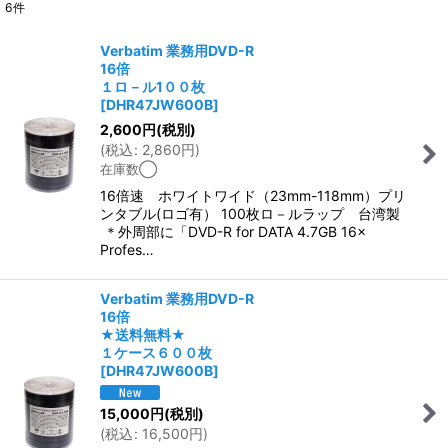
6
件
表示数
:
Verbatim 業務用DVD-R
16倍
並び順
:
１ロ－ル1００枚
[
DHR47JW600B
]
2,600
円
(税別)
絞り込む
(
税込
:
2,860
円
)
在庫数◯
16倍速 ホワイトワイド（23mm-118mm）プリ
ンタブル(ロゴ有） 100枚ロ－ルラップ 台湾製
＊外周部に「DVD-R for DATA 4.7GB 16×
Profes…
Verbatim 業務用DVD-R
16倍
★送料無料★
１ケース６００枚
[
DHR47JW600B
]
15,000
円
(税別)
(
税込
:
16,500
円
)