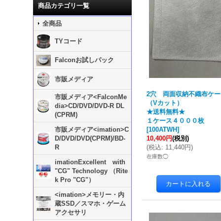
商品カテゴリ一覧
全商品
TYコード
Falconお試しパック
市販メディア
2穴 両面収納不織布ケー
市販メディア<FalconMe
（Vカット）
dia>CD/DVD/DVD-R DL
★送料無料★
(CPRM)
１ケース４０００枚
市販メディア<imation>C
[
100ATWH
]
D/DVD/DVD(CPRM)/BD-
10,400円
(税別)
R
(
税込
:
11,440円
)
在庫数◯
imationExcellent with
"CG" Technology （Rite
k Pro "CG"）
<imation>メモリー・内
蔵SSD／スマホ・ゲーム
アクセサリ