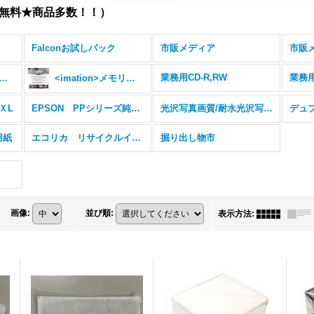
料無料★商品多数！！）
Falconお試しパック
市販メディア
業務用CD-R,RW
業務用
Excellent with "CG" Technology （Ritek Pro "CG"）
<imation>メモリー・内蔵SSD／スマホ・ゲームアクセサリ
 ＸL
EPSON PPシリーズ純正インク（PJIC）
光沢写真画質/耐水光沢写真画質（ウォーターシールド）メディア
デュ
用紙
エコリカ リサイクルインク
掘り出し物市
画像
:
並び順
:
表示方法
: