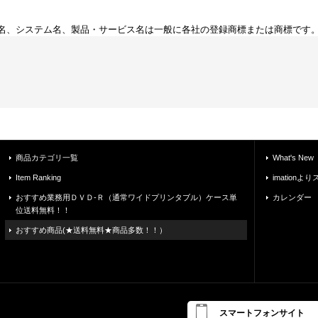
名、システム名、製品・サービス名は一般に各社の登録商標または商標です
商品カテゴリ一覧
What's New
Item Ranking
imatio
おすすめ業務用ＤＶＤ-Ｒ（通常ワイドプリンタブル）ケース単
カレンダー
位送料無料！！
おすすめ商品(★送料無料★商品多数！！）
スマートフォンサイト