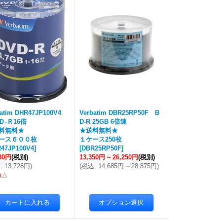
batim DHR47JP100V4
Verbatim DBR25RP50F B
Ｄ-Ｒ16倍
D-R 25GB 6倍速
料無料★
★送料無料★
ース６００枚
１ケース250枚
47JP100V4
]
[
DBR25RP50F
]
480円
(税別)
13,350円
～
26,250円
(税別)
込
:
13,728円
)
(
税込
:
14,685円
～
28,875円
)
数△