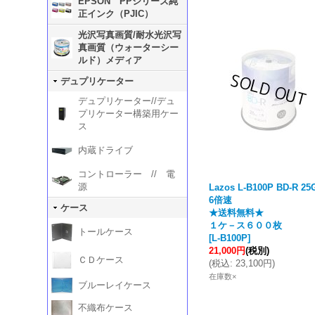
EPSON PPシリーズ純
正インク（PJIC）
光沢写真画質/耐水光沢写
真画質（ウォーターシー
ルド）メディア
デュプリケーター
デュプリケーター//デュ
プリケーター構築用ケー
ス
内蔵ドライブ
コントローラー // 電
源
Lazos L-B100P BD-R 25
6倍速
ケース
★送料無料★
１ケ－ス６００枚
トールケース
[
L-B100P
]
21,000円
(税別)
ＣＤケース
(
税込
:
23,100円
)
在庫数×
ブルーレイケース
不織布ケース