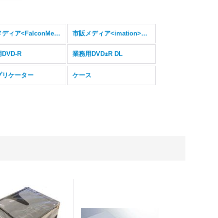
市販メディア<FalconMedia>CD/DVD/DVD-R DL(CPRM)
市販メディア<imation>CD/DVD/DVD(CPRM)/BD-R
DVD-R
業務用DVD±R DL
プリケーター
ケース