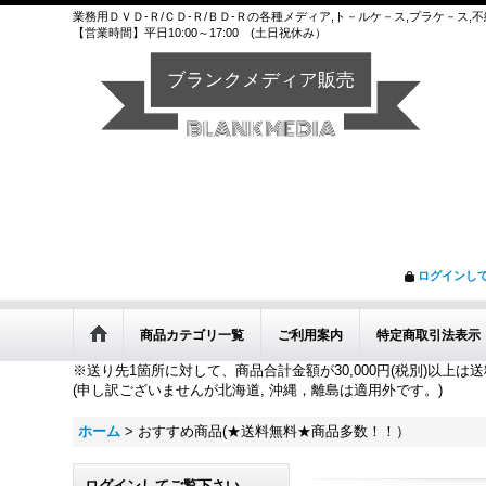
業務用ＤＶＤ-Ｒ/ＣＤ-Ｒ/ＢＤ-Ｒの各種メディア,ト－ルケ－ス,プラケ－ス
【営業時間】平日10:00～17:00 (土日祝休み）
ログインし
商品カテゴリ一覧
ご利用案内
特定商取引法表示
※送り先1箇所に対して、商品合計金額が30,000円(税別)以上は
(申し訳ございませんが北海道, 沖縄，離島は適用外です。)
ホーム
>
おすすめ商品(★送料無料★商品多数！！）
ログインしてご覧下さい