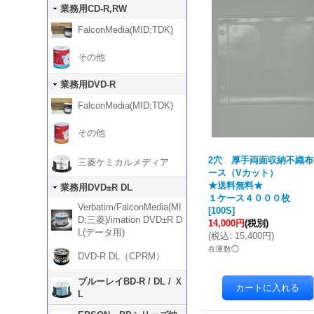
業務用CD-R,RW
FalconMedia(MID;TDK)
その他
業務用DVD-R
FalconMedia(MID;TDK)
その他
2穴 厚手両面収納不織布
三菱ケミカルメディア
ース（Vカット）
★送料無料★
業務用DVD±R DL
１ケース４０００枚
Verbatim/FalconMedia(MI
[
100S
]
D;三菱)/imation DVD±R D
14,000円
(税別)
L(データ用)
(
税込
:
15,400円
)
在庫数◯
DVD-R DL（CPRM）
ブルーレイBD-R / DL / Ｘ
L