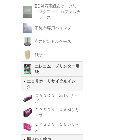
BD対応不織布ケース/デ
ィスクファイル/ファスナ
ーケース
不織布専用バインダ－
空スピンドルケース
紙袋
エレコム プリンター用
紙
エコリカ リサイクルイン
ク
ＣＡＮＯＮ 351シリ－
ズ
ＥＰＳＯＮ ＫＡＭシリ
－ズ
ＥＰＳＯＮ ５０シリ－
ズ
掘り出し物市