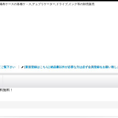
,不織布ケースの各種ケ－ス,デュプリケーター,ドライブ,インク等の卸売販売
てご覧下さい
[新規登録はこちら] 納品書以外が必要な方は必ず会員登録をお願い致
送料無料！