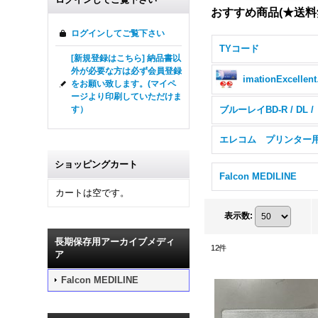
おすすめ商品(★送
ログインしてご覧下さい
TYコード
[新規登録はこちら] 納品書以
外が必要な方は必ず会員登録
imation
をお願い致します。(マイペ
ージより印刷していただけま
す）
ブルーレイBD-R / DL /
エレコム プリンター
ショッピングカート
Falcon MEDILINE
カートは空です。
表示数
:
長期保存用アーカイブメディ
12
件
ア
Falcon MEDILINE