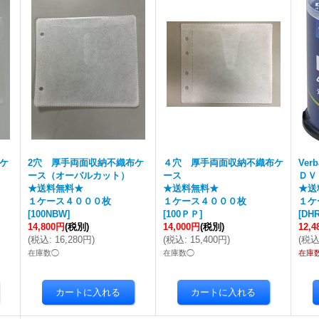
ケ
2穴 厚手両面収納不織布ケ
４穴 厚手両面収納不織布ケ
Ver
ース（オーバルカット）
ース
ＤＶ
★送料無料★
★送料無料★
★送
１ケース４０００枚
１ケース４０００枚
１ケ
[
100NBW
]
[
100ＰＰ
]
[
DHR
14,800円
(税別)
14,000円
(税別)
12,
(
税込
:
16,280円
)
(
税込
:
15,400円
)
(
税
在庫数◯
在庫数◯
在庫