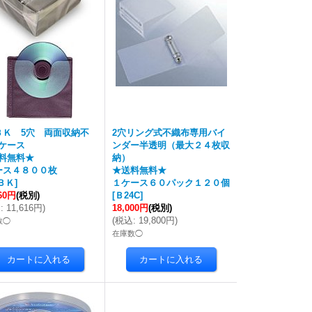
ＢＫ 5穴 両面収納不
2穴リング式不織布専用バイ
ケース
ンダー半透明（最大２４枚収
料無料★
納）
ース４８００枚
★送料無料★
ＢＫ
]
１ケース６０パック１２０個
560円
(税別)
[
Ｂ24C
]
込
:
11,616円
)
18,000円
(税別)
(
税込
:
19,800円
)
数◯
在庫数◯