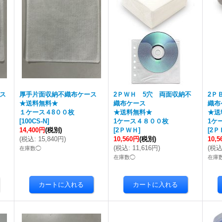
ス
厚手片面収納不織布ケース
2ＰＷＨ 5穴 両面収納不
2Ｐ
★送料無料★
織布ケース
織布
１ケース４8００枚
★送料無料★
★送
[
100CS-N
]
1ケース４８００枚
1ケ
14,400円
(税別)
[
2ＰＷＨ
]
[
2Ｐ
(
税込
:
15,840円
)
10,560円
(税別)
10,
(
税込
:
11,616円
)
(
税
在庫数◯
在庫数◯
在庫